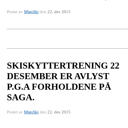
Postet av
MjøsSki
den
22. des 2015
SKISKYTTERTRENING 22
DESEMBER ER AVLYST
P.G.A FORHOLDENE PÅ
SAGA.
Postet av
MjøsSki
den
22. des 2015