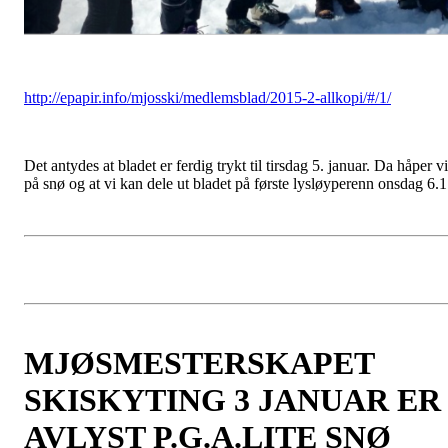
http://epapir.info/mjosski/medlemsblad/2015-2-allkopi/#/1/
Det antydes at bladet er ferdig trykt til tirsdag 5. januar. Da håper vi
på snø og at vi kan dele ut bladet på første lysløyperenn onsdag 6.1
MJØSMESTERSKAPET
SKISKYTING 3 JANUAR ER
AVLYST P.G.A.LITE SNØ