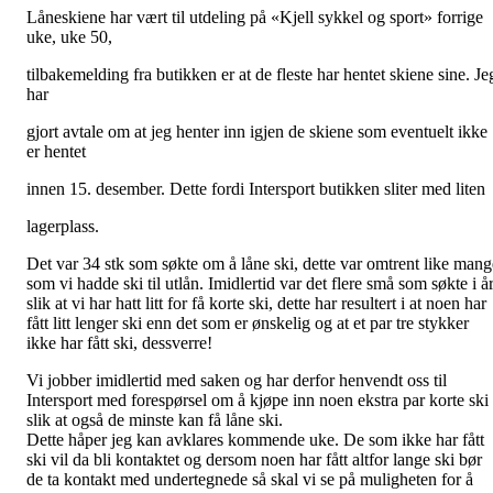
Låneskiene har vært til utdeling på «Kjell sykkel og sport» forrige
uke, uke 50,
tilbakemelding fra butikken er at de fleste har hentet skiene sine. Je
har
gjort avtale om at jeg henter inn igjen de skiene som eventuelt ikke
er hentet
innen 15. desember. Dette fordi Intersport butikken sliter med liten
lagerplass.
Det var 34 stk som søkte om å låne ski, dette var omtrent like mang
som vi hadde ski til utlån. Imidlertid var det flere små som søkte i å
slik at vi har hatt litt for få korte ski, dette har resultert i at noen har
fått litt lenger ski enn det som er ønskelig og at et par tre stykker
ikke har fått ski, dessverre!
Vi jobber imidlertid med saken og har derfor henvendt oss til
Intersport med forespørsel om å kjøpe inn noen ekstra par korte ski
slik at også de minste kan få låne ski.
Dette håper jeg kan avklares kommende uke. De som ikke har fått
ski vil da bli kontaktet og dersom noen har fått altfor lange ski bør
de ta kontakt med undertegnede så skal vi se på muligheten for å