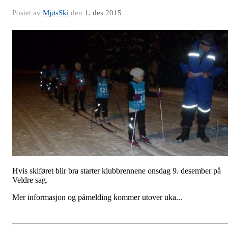
Postet av
MjøsSki
den
1. des 2015
Hvis skiføret blir bra starter klubbrennene onsdag 9. desember på
Veldre sag.
Mer informasjon og påmelding kommer utover uka...