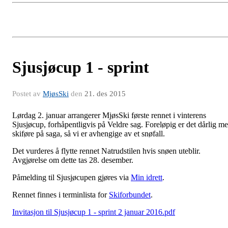
Sjusjøcup 1 - sprint
Postet av
MjøsSki
den
21. des 2015
Lørdag 2. januar arrangerer MjøsSki første rennet i vinterens
Sjusjøcup, forhåpentligvis på Veldre sag. Foreløpig er det dårlig m
skiføre på saga, så vi er avhengige av et snøfall.
Det vurderes å flytte rennet Natrudstilen hvis snøen uteblir.
Avgjørelse om dette tas 28. desember.
Påmelding til Sjusjøcupen gjøres via
Min idrett
.
Rennet finnes i terminlista for
Skiforbundet
.
Invitasjon til Sjusjøcup 1 - sprint 2 januar 2016.pdf