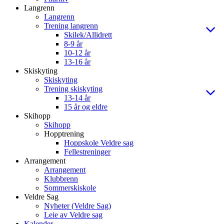
Langrenn
Langrenn
Trening langrenn
Skilek/Allidrett
8-9 år
10-12 år
13-16 år
Skiskyting
Skiskyting
Trening skiskyting
13-14 år
15 år og eldre
Skihopp
Skihopp
Hopptrening
Hoppskole Veldre sag
Fellestreninger
Arrangement
Arrangement
Klubbrenn
Sommerskiskole
Veldre Sag
Nyheter (Veldre Sag)
Leie av Veldre sag
Kalender