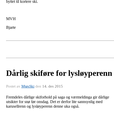
byttet til kortere ski.
MVH
Bjarte
Dårlig skiføre for lysløyperenn
Postet av
MjøsSki
den
14. des 2015
Fremdeles dårlige skiforhold på saga og værmeldinga gir dårlige
utsikter for snø før onsdag. Det er derfor lite sannsynlig med
karusellrenn og lysløyperenn denne uka også.