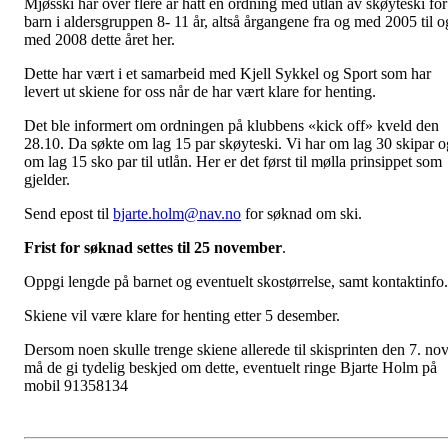
Mjøsski har over flere år hatt en ordning med utlån av skøyteski for
barn i aldersgruppen 8- 11 år, altså årgangene fra og med 2005 til o
med 2008 dette året her.
Dette har vært i et samarbeid med Kjell Sykkel og Sport som har
levert ut skiene for oss når de har vært klare for henting.
Det ble informert om ordningen på klubbens «kick off» kveld den
28.10. Da søkte om lag 15 par skøyteski. Vi har om lag 30 skipar o
om lag 15 sko par til utlån. Her er det først til mølla prinsippet som
gjelder.
Send epost til
bjarte.holm@nav.no
for søknad om ski.
Frist for søknad settes til 25 november
.
Oppgi lengde på barnet og eventuelt skostørrelse, samt kontaktinfo.
Skiene vil være klare for henting etter 5 desember.
Dersom noen skulle trenge skiene allerede til skisprinten den 7. no
må de gi tydelig beskjed om dette, eventuelt ringe Bjarte Holm på
mobil 91358134