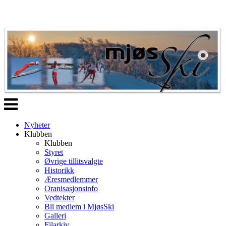
Veksle
navigasjon
Nyheter
Klubben
Klubben
Styret
Øvrige tillitsvalgte
Historikk
Æresmedlemmer
Oranisasjonsinfo
Vedtekter
Bli medlem i MjøsSki
Galleri
Filarkiv