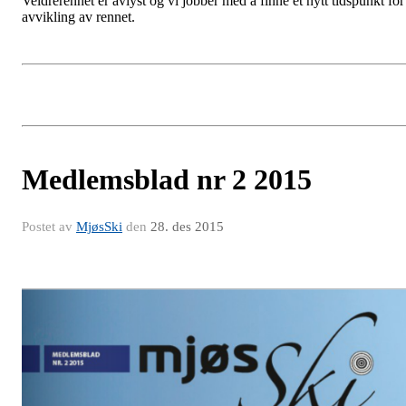
Veldrerennet er avlyst og vi jobber med å finne et nytt tidspunkt for
avvikling av rennet.
Medlemsblad nr 2 2015
Postet av
MjøsSki
den
28. des 2015