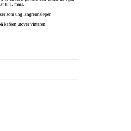
 til 1. mars.
elser som ung langrennsløper.
på kafèen utover vinteren.