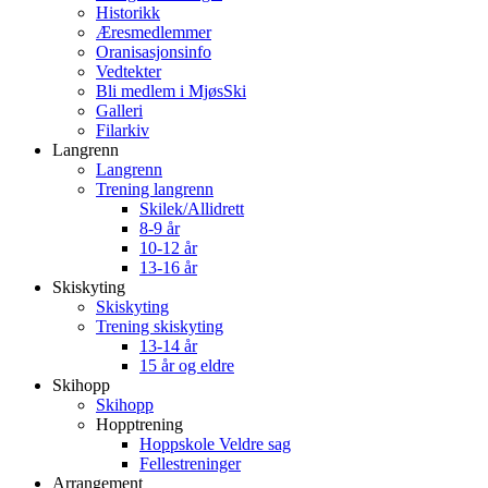
Historikk
Æresmedlemmer
Oranisasjonsinfo
Vedtekter
Bli medlem i MjøsSki
Galleri
Filarkiv
Langrenn
Langrenn
Trening langrenn
Skilek/Allidrett
8-9 år
10-12 år
13-16 år
Skiskyting
Skiskyting
Trening skiskyting
13-14 år
15 år og eldre
Skihopp
Skihopp
Hopptrening
Hoppskole Veldre sag
Fellestreninger
Arrangement