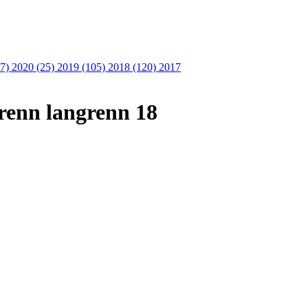
27)
2020 (25)
2019 (105)
2018 (120)
2017
erenn langrenn 18