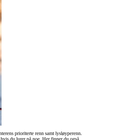
terens prioriterte renn samt lysløyperenn.
hvis du lurer på noe. Her finner du også