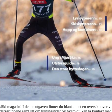
sSki magasin! I denne utgaven finner du blant annet en oversikt over vin
dersgruppene samt litt om treningstider og hvem du kan ta kontakt med 