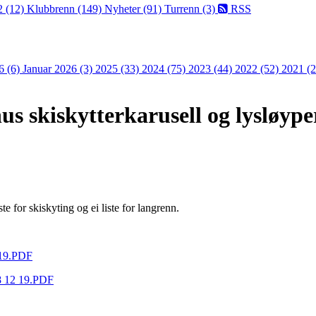
2 (12)
Klubbrenn (149)
Nyheter (91)
Turrenn (3)
RSS
6 (6)
Januar 2026 (3)
2025 (33)
2024 (75)
2023 (44)
2022 (52)
2021 (
us skiskytterkarusell og lysløyp
ste for skiskyting og ei liste for langrenn.
2 19.PDF
18 12 19.PDF