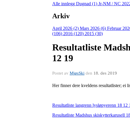
Alle innlegg
Dugnad (1)
Jr-NM / NC 202
Arkiv
April 2026 (2)
Mars 2026 (6)
Februar 202
(106)
2016 (120)
2015 (30)
Resultatliste Madsh
12 19
Postet av
MjøsSki
den
18. des 2019
Her finner dere kveldens resultatlister; ei li
Resultatliste langrenn lysløpyerenn 18 1
Resultatliste Madshus skiskytterkarusell 