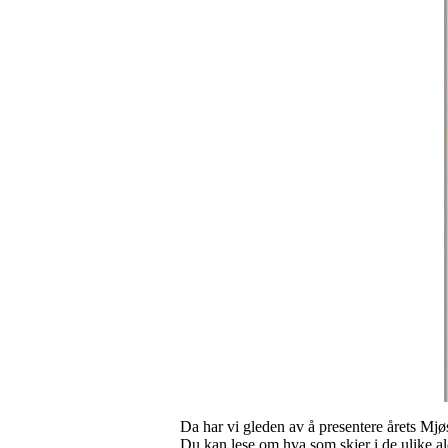
Da har vi gleden av å presentere årets Mjø
Du kan lese om hva som skjer i de ulike al