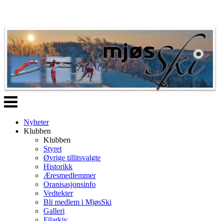
Veksle
navigasjon
Nyheter
Klubben
Klubben
Styret
Øvrige tillitsvalgte
Historikk
Æresmedlemmer
Oranisasjonsinfo
Vedtekter
Bli medlem i MjøsSki
Galleri
Filarkiv