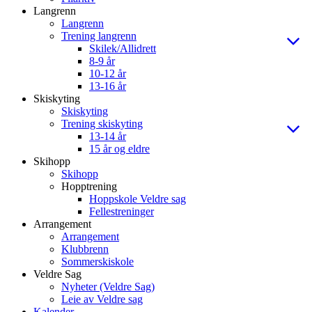
Langrenn
Langrenn
Trening langrenn
Skilek/Allidrett
8-9 år
10-12 år
13-16 år
Skiskyting
Skiskyting
Trening skiskyting
13-14 år
15 år og eldre
Skihopp
Skihopp
Hopptrening
Hoppskole Veldre sag
Fellestreninger
Arrangement
Arrangement
Klubbrenn
Sommerskiskole
Veldre Sag
Nyheter (Veldre Sag)
Leie av Veldre sag
Kalender