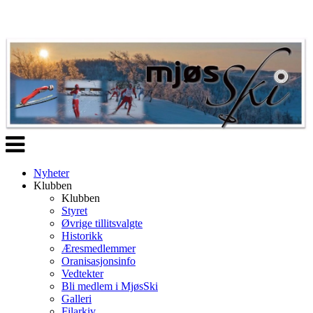
Veksle
navigasjon
Nyheter
Klubben
Klubben
Styret
Øvrige tillitsvalgte
Historikk
Æresmedlemmer
Oranisasjonsinfo
Vedtekter
Bli medlem i MjøsSki
Galleri
Filarkiv