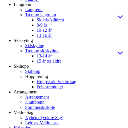
Langrenn
Langrenn
Trening langrenn
Skilek/Allidrett
8-9 år
10-12 år
13-16 år
Skiskyting
Skiskyting
Trening skiskyting
13-14 år
15 år og eldre
Skihopp
Skihopp
Hopptrening
Hoppskole Veldre sag
Fellestreninger
Arrangement
Arrangement
Klubbrenn
Sommerskiskole
Veldre Sag
Nyheter (Veldre Sag)
Leie av Veldre sag
Kalender