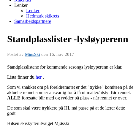
Lenker
Lenker
Hedmark skikrets
Samarbeidspartnere
Standplasslister -lysløyperenn
Postet av
MjøsSki
den
16. nov 2017
Standplasslistene for kommende sesongs lysløyperenn er klar.
Lista finner du
her
.
Som vi snakket om på foreldremøtet er det "trykke" komiteen på de
aktuelle rennet som er ansvarlig for å få ut matter/utstyr
før
rennet.
ALLE
foresatte blir med og rydder på plass - når rennet er over.
De som skal være trykkere på HL må passe på at de lærer dette
godt.
Hilsen skiskytterutvalget Mjøsski