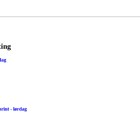
ting
ndag
print - lørdag