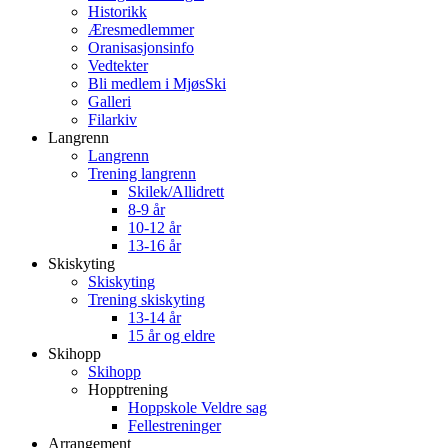
Historikk
Æresmedlemmer
Oranisasjonsinfo
Vedtekter
Bli medlem i MjøsSki
Galleri
Filarkiv
Langrenn
Langrenn
Trening langrenn
Skilek/Allidrett
8-9 år
10-12 år
13-16 år
Skiskyting
Skiskyting
Trening skiskyting
13-14 år
15 år og eldre
Skihopp
Skihopp
Hopptrening
Hoppskole Veldre sag
Fellestreninger
Arrangement