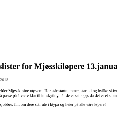
slister for Mjøsskiløpere 13.janu
 2018
elder Mjøsski sine utøvere. Her står startnummer, starttid og hvilke skive 
 passe på å være klar til innskyting når de er satt opp, da det er et str
jobber; fint om dere står ute i løypa og heier på alle våre løpere!