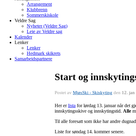
Arrangement
Klubbrenn
Sommerskiskole
Veldre Sag
Nyheter (Veldre Sag)
Leie av Veldre sag
Kalender
Lenker
Lenker
Hedmark skikrets
Samarbeidspartnere
Start og innskyting
Postet av
MjøsSki - Skiskyting
den
12. jan
Her er
lista
for lørdag 13. januar når det gj
innskytingsskive og innskytingstid.
Alle
må
Til alle foresatt som ikke har andre dugnads
Liste for søndag 14. kommer senere.