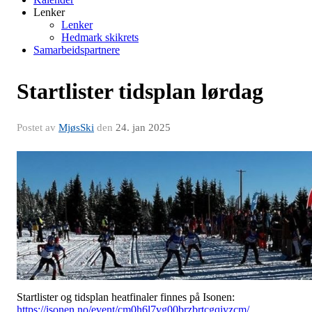
Lenker
Lenker
Hedmark skikrets
Samarbeidspartnere
Startlister tidsplan lørdag
Postet av
MjøsSki
den
24. jan 2025
Startlister og tidsplan heatfinaler finnes på Isonen:
https://isonen.no/event/cm0h6l7vg00brzbrtcgqiyzcm/