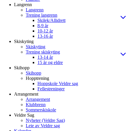
Langrenn
Langrenn
Trening langrenn
Skilek/Allidrett
8-9 år
10-12 år
13-16 år
Skiskyting
Skiskyting
Trening skiskyting
13-14 år
15 år og eldre
Skihopp
Skihopp
Hopptrening
Hoppskole Veldre sag
Fellestreninger
Arrangement
Arrangement
Klubbrenn
Sommerskiskole
Veldre Sag
Nyheter (Veldre Sag)
Leie av Veldre sag
Kalender