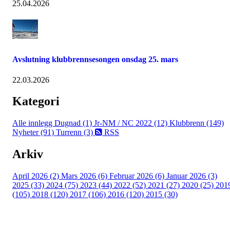
25.04.2026
Avslutning klubbrennsesongen onsdag 25. mars
22.03.2026
Kategori
Alle innlegg
Dugnad (1)
Jr-NM / NC 2022 (12)
Klubbrenn (149)
Nyheter (91)
Turrenn (3)
RSS
Arkiv
April 2026 (2)
Mars 2026 (6)
Februar 2026 (6)
Januar 2026 (3)
2025 (33)
2024 (75)
2023 (44)
2022 (52)
2021 (27)
2020 (25)
201
(105)
2018 (120)
2017 (106)
2016 (120)
2015 (30)