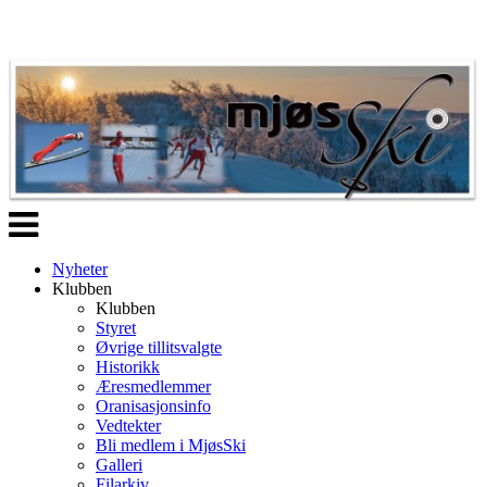
Veksle
navigasjon
Nyheter
Klubben
Klubben
Styret
Øvrige tillitsvalgte
Historikk
Æresmedlemmer
Oranisasjonsinfo
Vedtekter
Bli medlem i MjøsSki
Galleri
Filarkiv