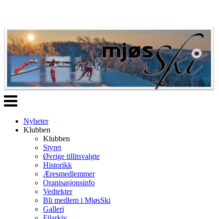
Veksle
navigasjon
Nyheter
Klubben
Klubben
Styret
Øvrige tillitsvalgte
Historikk
Æresmedlemmer
Oranisasjonsinfo
Vedtekter
Bli medlem i MjøsSki
Galleri
Filarkiv