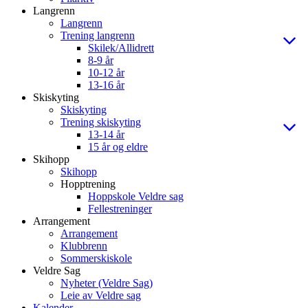
Langrenn
Langrenn
Trening langrenn
Skilek/Allidrett
8-9 år
10-12 år
13-16 år
Skiskyting
Skiskyting
Trening skiskyting
13-14 år
15 år og eldre
Skihopp
Skihopp
Hopptrening
Hoppskole Veldre sag
Fellestreninger
Arrangement
Arrangement
Klubbrenn
Sommerskiskole
Veldre Sag
Nyheter (Veldre Sag)
Leie av Veldre sag
Kalender