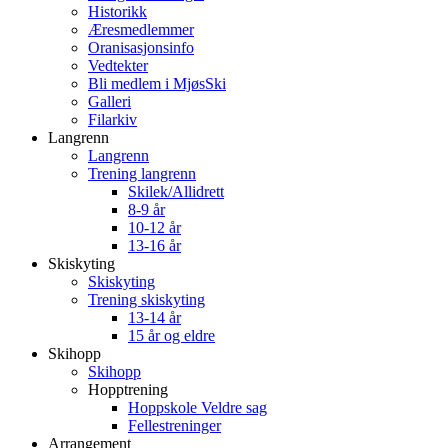
Historikk
Æresmedlemmer
Oranisasjonsinfo
Vedtekter
Bli medlem i MjøsSki
Galleri
Filarkiv
Langrenn
Langrenn
Trening langrenn
Skilek/Allidrett
8-9 år
10-12 år
13-16 år
Skiskyting
Skiskyting
Trening skiskyting
13-14 år
15 år og eldre
Skihopp
Skihopp
Hopptrening
Hoppskole Veldre sag
Fellestreninger
Arrangement