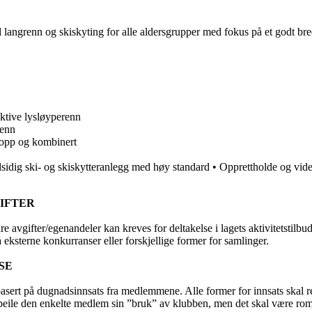
 langrenn og skiskyting for alle aldersgrupper med fokus på et godt bred
aktive lysløyperenn
renn
 hopp og kombinert
lsidig ski- og skiskytteranlegg med høy standard • Opprettholde og vider
IFTER
avgifter/egenandeler kan kreves for deltakelse i lagets aktivitetstilbu
 eksterne konkurranser eller forskjellige former for samlinger.
SE
asert på dugnadsinnsats fra medlemmene. Alle former for innsats skal 
ile den enkelte medlem sin ”bruk” av klubben, men det skal være rom f