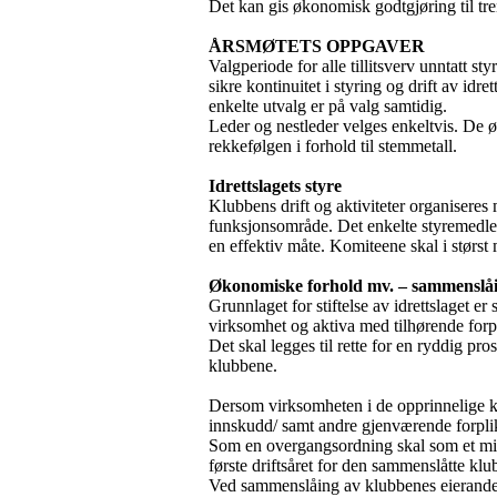
Det kan gis økonomisk godtgjøring til tren
ÅRSMØTETS OPPGAVER
Valgperiode for alle tillitsverv unntatt sty
sikre kontinuitet i styring og drift av idr
enkelte utvalg er på valg samtidig.
Leder og nestleder velges enkeltvis. De 
rekkefølgen i forhold til stemmetall.
Idrettslagets styre
Klubbens drift og aktiviteter organiseres m
funksjonsområde. Det enkelte styremedlem 
en effektiv måte. Komiteene skal i størst
Økonomiske forhold mv. – sammenslå
Grunnlaget for stiftelse av idrettslaget
virksomhet og aktiva med tilhørende forplik
Det skal legges til rette for en ryddig p
klubbene.
Dersom virksomheten i de opprinnelige klu
innskudd/ samt andre gjenværende forplikt
Som en overgangsordning skal som et mi
første driftsåret for den sammenslåtte kl
Ved sammenslåing av klubbenes eierandeler