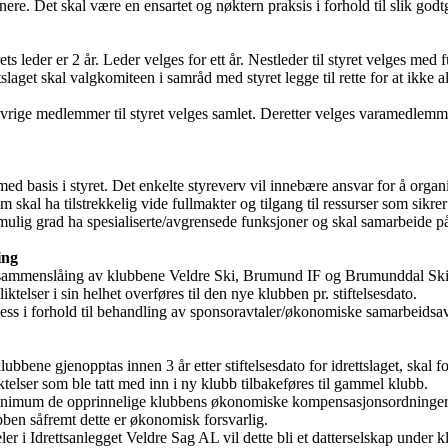
ere. Det skal være en ensartet og nøktern praksis i forhold til slik godt
rets leder er 2 år. Leder velges for ett år. Nestleder til styret velges med 
ettslaget skal valgkomiteen i samråd med styret legge til rette for at ikke
øvrige medlemmer til styret velges samlet. Deretter velges varamedlemme
ed basis i styret. Det enkelte styreverv vil innebære ansvar for å organis
skal ha tilstrekkelig vide fullmakter og tilgang til ressurser som sikr
 mulig grad ha spesialiserte/avgrensede funksjoner og skal samarbeide på
ing
 er sammenslåing av klubbene Veldre Ski, Brumund IF og Brumunddal Ski.
telser i sin helhet overføres til den nye klubben pr. stiftelsesdato.
rosess i forhold til behandling av sponsoravtaler/økonomiske samarbeids
bbene gjenopptas innen 3 år etter stiftelsesdato for idrettslaget, skal
elser som ble tatt med inn i ny klubb tilbakeføres til gammel klubb.
nimum de opprinnelige klubbens økonomiske kompensasjonsordninger fo
ubben såfremt dette er økonomisk forsvarlig.
 i Idrettsanlegget Veldre Sag AL vil dette bli et datterselskap under k