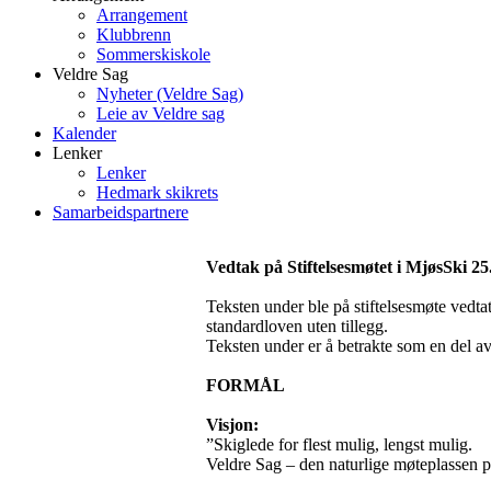
Arrangement
Klubbrenn
Sommerskiskole
Veldre Sag
Nyheter (Veldre Sag)
Leie av Veldre sag
Kalender
Lenker
Lenker
Hedmark skikrets
Samarbeidspartnere
Vedtak på Stiftelsesmøtet i MjøsSki 25
Teksten under ble på stiftelsesmøte vedta
standardloven uten tillegg.
Teksten under er å betrakte som en del av
FORMÅL
Visjon:
”Skiglede for flest mulig, lengst mulig.
Veldre Sag – den naturlige møteplassen på