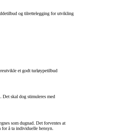
detilbud og tilrettelegging for utvikling
eutvikle et godt turløypetilbud
d. Det skal dog stimuleres med
regnes som dugnad. Det forventes at
or å ta individuelle hensyn.