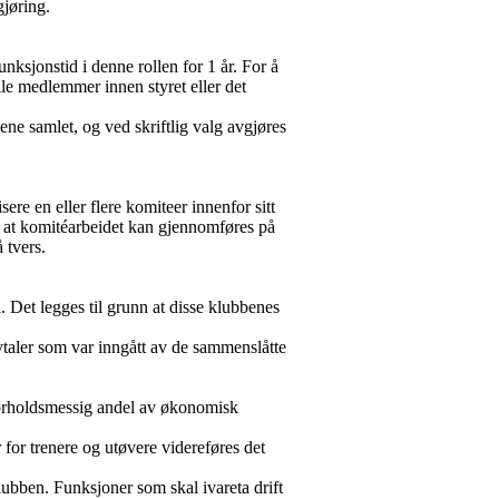
gjøring.
funksjonstid i denne rollen for 1 år. For å
 alle medlemmer innen styret eller det
ne samlet, og ved skriftlig valg avgjøres
ere en eller flere komiteer innenfor sitt
er at komitéarbeidet kan gjennomføres på
 tvers.
 Det legges til grunn at disse klubbenes
avtaler som var inngått av de sammenslåtte
 forholdsmessig andel av økonomisk
r trenere og utøvere videreføres det
lubben. Funksjoner som skal ivareta drift