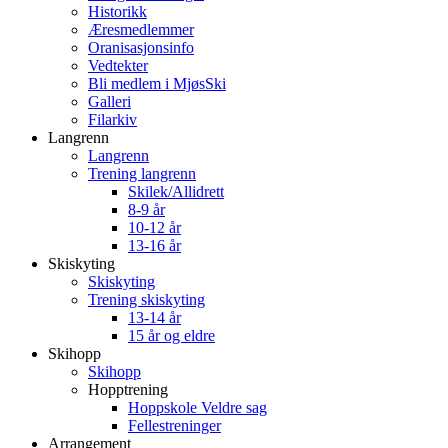
Historikk
Æresmedlemmer
Oranisasjonsinfo
Vedtekter
Bli medlem i MjøsSki
Galleri
Filarkiv
Langrenn
Langrenn
Trening langrenn
Skilek/Allidrett
8-9 år
10-12 år
13-16 år
Skiskyting
Skiskyting
Trening skiskyting
13-14 år
15 år og eldre
Skihopp
Skihopp
Hopptrening
Hoppskole Veldre sag
Fellestreninger
Arrangement