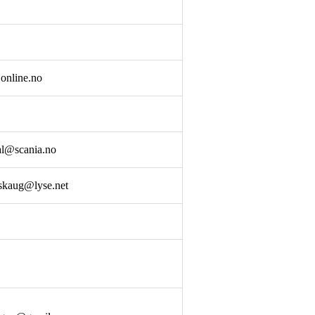
online.no
al@scania.no
skaug@lyse.net