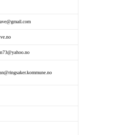
aave@gmail.com
ive.no
ten73@yahoo.no
llan@ringsaker.kommune.no