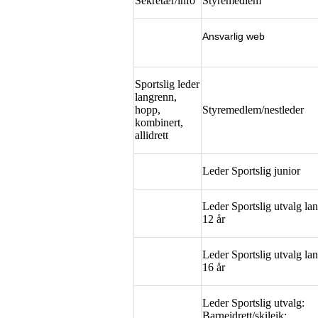
Sekretær/info
Styremedlem
Ansvarlig web
Sportslig leder
langrenn,
hopp,
Styremedlem/nestleder
kombinert,
allidrett
Leder Sportslig junior
Leder Sportslig utvalg la
12 år
Leder Sportslig utvalg la
16 år
Leder Sportslig utvalg:
Barneidrett/skileik: