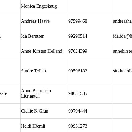
Monica Engeskaug
Andreas Haave
97599468
andreash
g
Ida Berntsen
99290514
ida.ida@l
Anne-Kirsten Helland
97024399
annekirs
Sindre Tollan
99596182
sindre.to
Anne Baardseth
kafe
98631535
Lierhagen
Cicilie K Gran
99794444
Heidi Hjemli
90931273