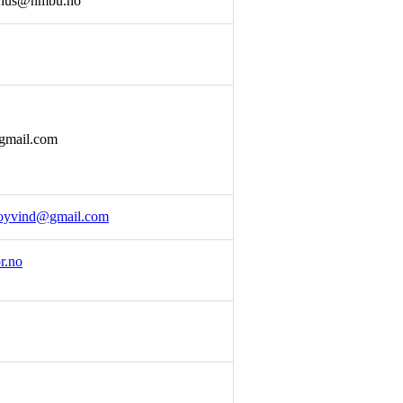
vihus@nmbu.no
gmail.com
.oyvind@gmail.com
r.no