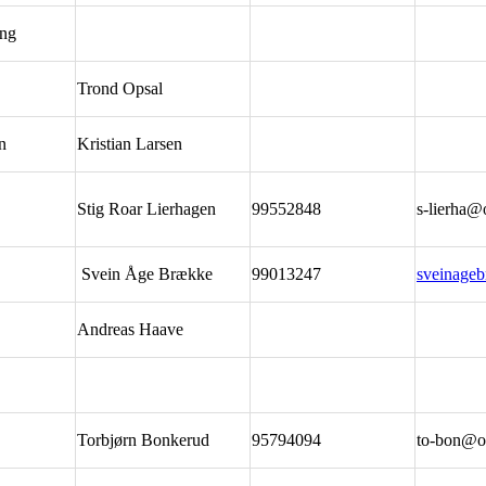
ing
Trond Opsal
n
Kristian Larsen
Stig Roar Lierhagen
99552848
s-lierha
Svein Åge Brække
99013247
sveinage
r
Andreas Haave
Torbjørn Bonkerud
95794094
to-bon@o