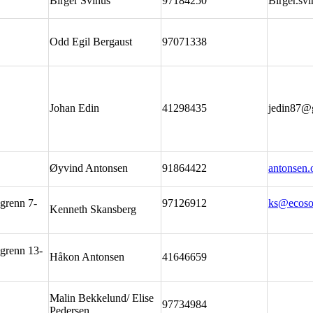
Birger Svihus
97184250
Birger.s
Odd Egil Bergaust
97071338
Johan Edin
41298435
jedin87@
Øyvind Antonsen
91864422
antonsen
ngrenn 7-
97126912
ks@ecoso
Kenneth Skansberg
ngrenn 13-
Håkon Antonsen
41646659
Malin Bekkelund/ Elise
97734984
Pedersen