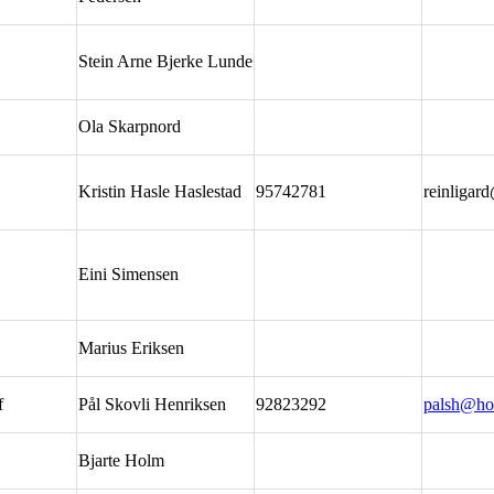
Stein Arne Bjerke Lunde
Ola Skarpnord
Kristin Hasle Haslestad
95742781
reinligar
Eini Simensen
Marius Eriksen
f
Pål Skovli Henriksen
92823292
palsh@ho
Bjarte Holm