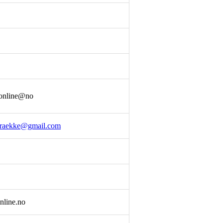
@online@no
braekke@gmail.com
nline.no