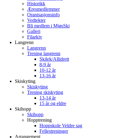
Historikk
Æresmedlemmer
Oranisasjonsinfo
Vedtekter
Bli medlem i MjøsSki
Galleri
Filarkiv
Langrenn
Langrenn
Trening langrenn
Skilek/Allidrett
8-9 år
10-12 år
13-16 år
Skiskyting
Skiskyting
Trening skiskyting
13-14 år
15 år og eldre
Skihopp
Skihopp
Hopptrening
Hoppskole Veldre sag
Fellestreninger
Arrangement