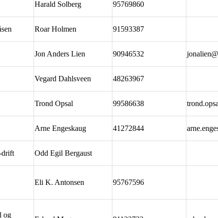
Harald Solberg
95769860
åsen
Roar Holmen
91593387
Jon Anders Lien
90946532
jonalien@
Vegard Dahlsveen
48263967
Trond Opsal
99586638
trond.ops
Arne Engeskaug
41272844
arne.enge
drift
Odd Egil Bergaust
Eli K. Antonsen
95767596
l og