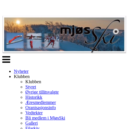
Veksle
navigasjon
Nyheter
Klubben
Klubben
Styret
Øvrige tillitsvalgte
Historikk
Æresmedlemmer
Oranisasjonsinfo
Vedtekter
Bli medlem i MjøsSki
Galleri
Filarkiv