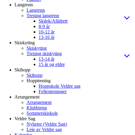
Langrenn
Langrenn
Trening langrenn
Skilek/Allidrett
8-9 år
10-12 år
13-16 år
Skiskyting
Skiskyting
Trening skiskyting
13-14 år
15 år og eldre
Skihopp
Skihopp
Hopptrening
Hoppskole Veldre sag
Fellestreninger
Arrangement
Arrangement
Klubbrenn
Sommerskiskole
Veldre Sag
Nyheter (Veldre Sag)
Leie av Veldre sag
Kalender