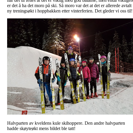
har det til felles at det er viktig med god balanse, men enda viktiger
er det å ha det moro på ski. Så moro var det at det er allerede avtalt
ny treningsøkt i hoppbakken etter vinterferien. Det gleder vi oss til!
Halvparten av kveldens kule skihoppere. Den andre halvparten
hadde skøyteøkt mens bildet ble tatt!