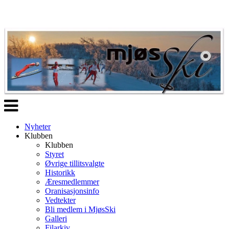
Veksle
navigasjon
Nyheter
Klubben
Klubben
Styret
Øvrige tillitsvalgte
Historikk
Æresmedlemmer
Oranisasjonsinfo
Vedtekter
Bli medlem i MjøsSki
Galleri
Filarkiv