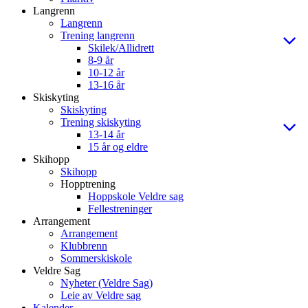
Langrenn
Langrenn
Trening langrenn
Skilek/Allidrett
8-9 år
10-12 år
13-16 år
Skiskyting
Skiskyting
Trening skiskyting
13-14 år
15 år og eldre
Skihopp
Skihopp
Hopptrening
Hoppskole Veldre sag
Fellestreninger
Arrangement
Arrangement
Klubbrenn
Sommerskiskole
Veldre Sag
Nyheter (Veldre Sag)
Leie av Veldre sag
Kalender