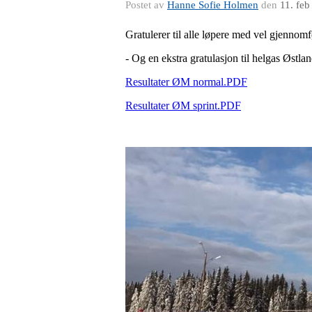
Postet av
Hanne Sofie Holmen
den
11. fe
Gratulerer til alle løpere med vel gjennomf
- Og en ekstra gratulasjon til helgas Østl
Resultater ØM normal.PDF
Resultater ØM sprint.PDF