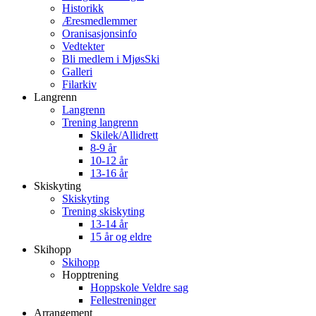
Historikk
Æresmedlemmer
Oranisasjonsinfo
Vedtekter
Bli medlem i MjøsSki
Galleri
Filarkiv
Langrenn
Langrenn
Trening langrenn
Skilek/Allidrett
8-9 år
10-12 år
13-16 år
Skiskyting
Skiskyting
Trening skiskyting
13-14 år
15 år og eldre
Skihopp
Skihopp
Hopptrening
Hoppskole Veldre sag
Fellestreninger
Arrangement