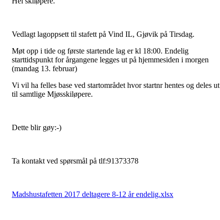
Hei skiløpere.
Vedlagt lagoppsett til stafett på Vind IL, Gjøvik på Tirsdag.
Møt opp i tide og første startende lag er kl 18:00. Endelig
starttidspunkt for årgangene legges ut på hjemmesiden i morgen
(mandag 13. februar)
Vi vil ha felles base ved startområdet hvor startnr hentes og deles ut
til samtlige Mjøsskiløpere.
Dette blir gøy:-)
Ta kontakt ved spørsmål på tlf:91373378
Madshustafetten 2017 deltagere 8-12 år endelig.xlsx