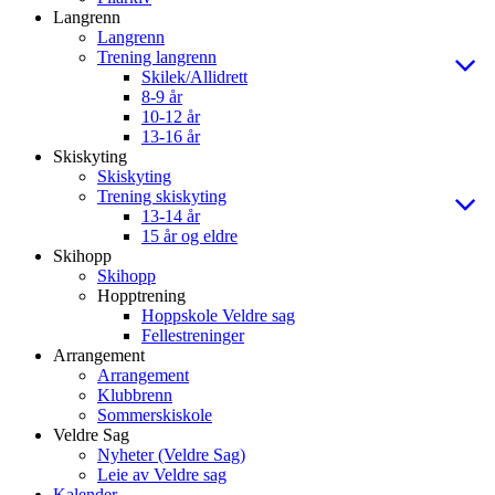
Langrenn
Langrenn
Trening langrenn
Skilek/Allidrett
8-9 år
10-12 år
13-16 år
Skiskyting
Skiskyting
Trening skiskyting
13-14 år
15 år og eldre
Skihopp
Skihopp
Hopptrening
Hoppskole Veldre sag
Fellestreninger
Arrangement
Arrangement
Klubbrenn
Sommerskiskole
Veldre Sag
Nyheter (Veldre Sag)
Leie av Veldre sag
Kalender