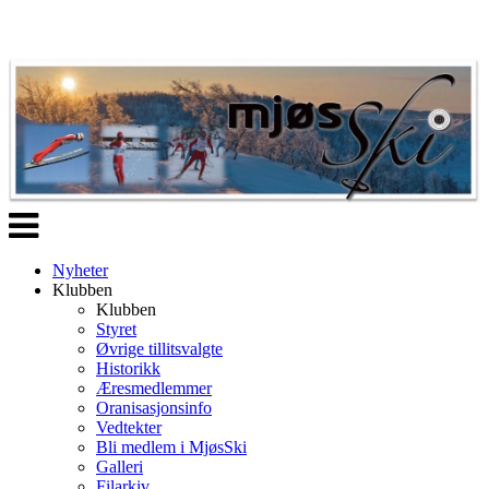
Veksle
navigasjon
Nyheter
Klubben
Klubben
Styret
Øvrige tillitsvalgte
Historikk
Æresmedlemmer
Oranisasjonsinfo
Vedtekter
Bli medlem i MjøsSki
Galleri
Filarkiv