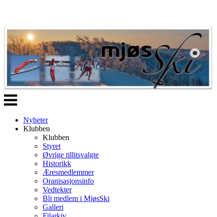
Veksle
navigasjon
Nyheter
Klubben
Klubben
Styret
Øvrige tillitsvalgte
Historikk
Æresmedlemmer
Oranisasjonsinfo
Vedtekter
Bli medlem i MjøsSki
Galleri
Filarkiv