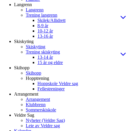
Langrenn
Langrenn
Trening langrenn
Skilek/Allidrett
8-9 år
10-12 år
13-16 år
Skiskyting
Skiskyting
Trening skiskyting
13-14 år
15 år og eldre
Skihopp
Skihopp
Hopptrening
Hoppskole Veldre sag
Fellestreninger
Arrangement
Arrangement
Klubbrenn
Sommerskiskole
Veldre Sag
Nyheter (Veldre Sag)
Leie av Veldre sag
Kalender