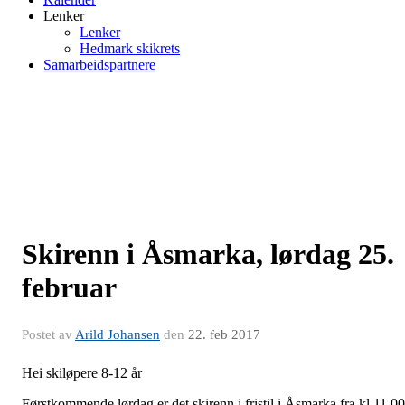
Lenker
Lenker
Hedmark skikrets
Samarbeidspartnere
Skirenn i Åsmarka, lørdag 25.
februar
Postet av
Arild Johansen
den
22. feb 2017
Hei skiløpere 8-12 år
Førstkommende lørdag er det skirenn i fristil i Åsmarka fra kl 11.00