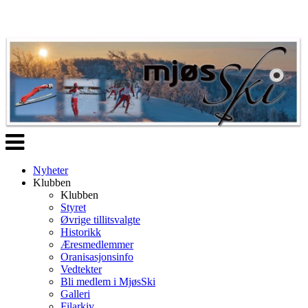
Veksle
navigasjon
Nyheter
Klubben
Klubben
Styret
Øvrige tillitsvalgte
Historikk
Æresmedlemmer
Oranisasjonsinfo
Vedtekter
Bli medlem i MjøsSki
Galleri
Filarkiv