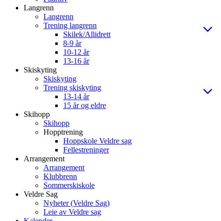
Langrenn
Langrenn
Trening langrenn
Skilek/Allidrett
8-9 år
10-12 år
13-16 år
Skiskyting
Skiskyting
Trening skiskyting
13-14 år
15 år og eldre
Skihopp
Skihopp
Hopptrening
Hoppskole Veldre sag
Fellestreninger
Arrangement
Arrangement
Klubbrenn
Sommerskiskole
Veldre Sag
Nyheter (Veldre Sag)
Leie av Veldre sag
Kalender