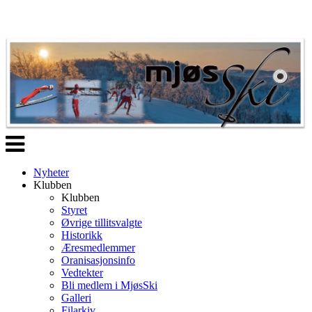
Veksle
navigasjon
Nyheter
Klubben
Klubben
Styret
Øvrige tillitsvalgte
Historikk
Æresmedlemmer
Oranisasjonsinfo
Vedtekter
Bli medlem i MjøsSki
Galleri
Filarkiv