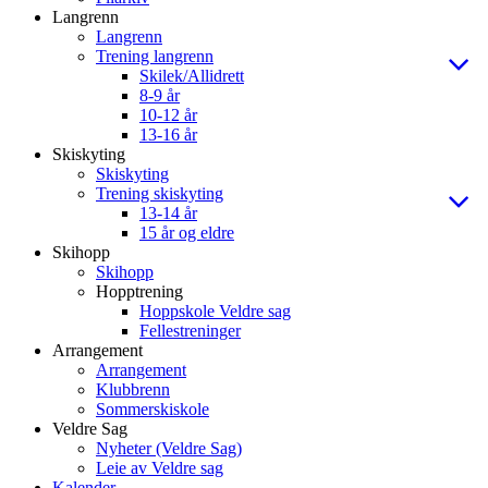
Langrenn
Langrenn
Trening langrenn
Skilek/Allidrett
8-9 år
10-12 år
13-16 år
Skiskyting
Skiskyting
Trening skiskyting
13-14 år
15 år og eldre
Skihopp
Skihopp
Hopptrening
Hoppskole Veldre sag
Fellestreninger
Arrangement
Arrangement
Klubbrenn
Sommerskiskole
Veldre Sag
Nyheter (Veldre Sag)
Leie av Veldre sag
Kalender