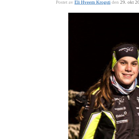
Postet av
Eli Hveem Krogsti
den
29. okt 2