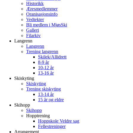
Historikk
Æresmedlemmer
Oranisasjonsinfo
Vedtekter
Bli medlem i MjøsSki
Galleri
Filarkiv
Langrenn
Langrenn
Trening langrenn
Skilek/Allidrett
8-9 år
10-12 år
13-16 år
Skiskyting
Skiskyting
Trening skiskyting
13-14 år
15 år og eldre
Skihopp
Skihopp
Hopptrening
Hoppskole Veldre sag
Fellestreninger
Arrangement