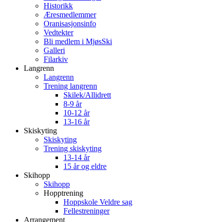
Historikk
Æresmedlemmer
Oranisasjonsinfo
Vedtekter
Bli medlem i MjøsSki
Galleri
Filarkiv
Langrenn
Langrenn
Trening langrenn
Skilek/Allidrett
8-9 år
10-12 år
13-16 år
Skiskyting
Skiskyting
Trening skiskyting
13-14 år
15 år og eldre
Skihopp
Skihopp
Hopptrening
Hoppskole Veldre sag
Fellestreninger
Arrangement