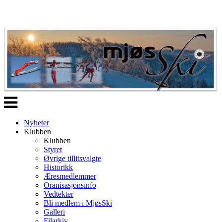
Veksle
navigasjon
Nyheter
Klubben
Klubben
Styret
Øvrige tillitsvalgte
Historikk
Æresmedlemmer
Oranisasjonsinfo
Vedtekter
Bli medlem i MjøsSki
Galleri
Filarkiv