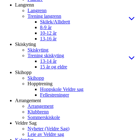
Langrenn
Langrenn
Trening langrenn
Skilek/Allidrett
8-9 år
10-12 år
13-16 år
Skiskyting
Skiskyting
Trening skiskyting
13-14 år
15 år og eldre
Skihopp
Skihopp
Hopptrening
Hoppskole Veldre sag
Fellestreninger
Arrangement
Arrangement
Klubbrenn
Sommerskiskole
Veldre Sag
Nyheter (Veldre Sag)
Leie av Veldre sag
Kalender