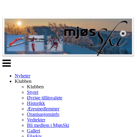
Veksle
navigasjon
Nyheter
Klubben
Klubben
Styret
Øvrige tillitsvalgte
Historikk
Æresmedlemmer
Oranisasjonsinfo
Vedtekter
Bli medlem i MjøsSki
Galleri
Filarkiv