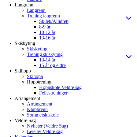
Langrenn
Langrenn
Trening langrenn
Skilek/Allidrett
8-9 år
10-12 år
13-16 år
Skiskyting
Skiskyting
Trening skiskyting
13-14 år
15 år og eldre
Skihopp
Skihopp
Hopptrening
Hoppskole Veldre sag
Fellestreninger
Arrangement
Arrangement
Klubbrenn
Sommerskiskole
Veldre Sag
Nyheter (Veldre Sag)
Leie av Veldre sag
Kalender