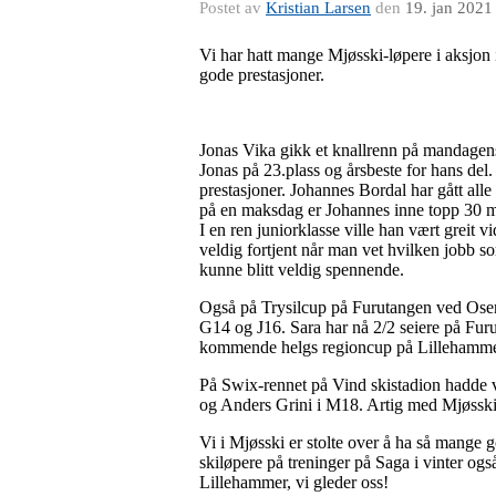
Postet av
Kristian Larsen
den
19. jan 2021
Vi har hatt mange Mjøsski-løpere i aksjon
gode prestasjoner.
Jonas Vika gikk et knallrenn på mandagens
Jonas på 23.plass og årsbeste for hans del.
prestasjoner. Johannes Bordal har gått alle
på en maksdag er Johannes inne topp 30 me
I en ren juniorklasse ville han vært greit 
veldig fortjent når man vet hvilken jobb so
kunne blitt veldig spennende.
Også på Trysilcup på Furutangen ved Osens
G14 og J16. Sara har nå 2/2 seiere på Fur
kommende helgs regioncup på Lillehamm
På Swix-rennet på Vind skistadion hadde v
og Anders Grini i M18. Artig med Mjøsski
Vi i Mjøsski er stolte over å ha så mange g
skiløpere på treninger på Saga i vinter og
Lillehammer, vi gleder oss!