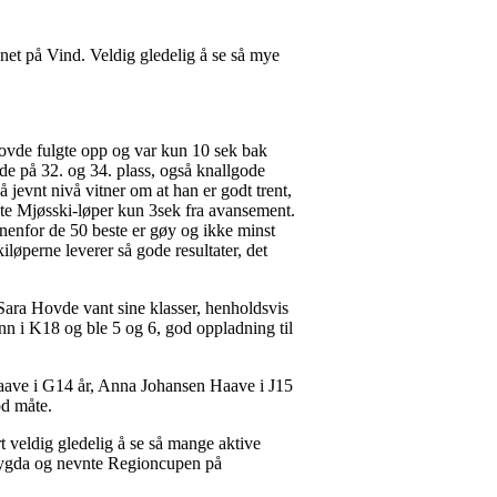
et på Vind. Veldig gledelig å se så mye
Hovde fulgte opp og var kun 10 sek bak
 de på 32. og 34. plass, også knallgode
 jevnt nivå vitner om at han er godt trent,
ste Mjøsski-løper kun 3sek fra avansement.
innenfor de 50 beste er gøy og ikke minst
iløperne leverer så gode resultater, det
Sara Hovde vant sine klasser, henholdsvis
n i K18 og ble 5 og 6, god oppladning til
Haave i G14 år, Anna Johansen Haave i J15
 god måte.
t veldig gledelig å se så mange aktive
Nybygda og nevnte Regioncupen på