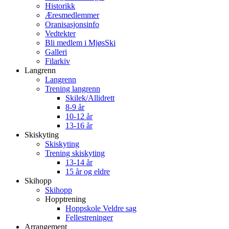
Historikk
Æresmedlemmer
Oranisasjonsinfo
Vedtekter
Bli medlem i MjøsSki
Galleri
Filarkiv
Langrenn
Langrenn
Trening langrenn
Skilek/Allidrett
8-9 år
10-12 år
13-16 år
Skiskyting
Skiskyting
Trening skiskyting
13-14 år
15 år og eldre
Skihopp
Skihopp
Hopptrening
Hoppskole Veldre sag
Fellestreninger
Arrangement