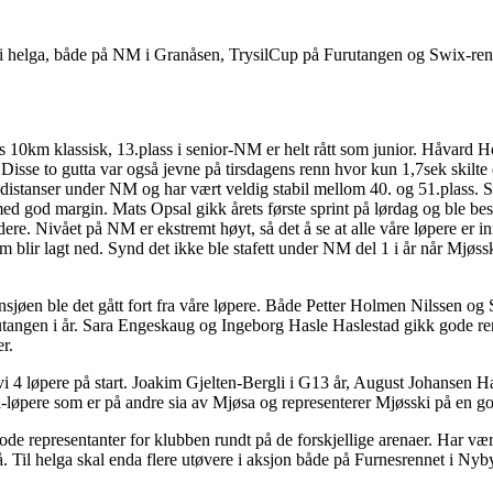
 i helga, både på NM i Granåsen, TrysilCup på Furutangen og Swix-renn
 10km klassisk, 13.plass i senior-NM er helt rått som junior. Håvard 
 Disse to gutta var også jevne på tirsdagens renn hvor kun 1,7sek skilte
 distanser under NM og har vært veldig stabil mellom 40. og 51.plass. Så
d god margin. Mats Opsal gikk årets første sprint på lørdag og ble be
videre. Nivået på NM er ekstremt høyt, så det å se at alle våre løpere er 
m blir lagt ned. Synd det ikke ble stafett under NM del 1 i år når Mjøssk
jøen ble det gått fort fra våre løpere. Både Petter Holmen Nilssen og 
utangen i år. Sara Engeskaug og Ingeborg Hasle Haslestad gikk gode ren
er.
i 4 løpere på start. Joakim Gjelten-Bergli i G13 år, August Johansen 
-løpere som er på andre sia av Mjøsa og representerer Mjøsski på en
ode representanter for klubben rundt på de forskjellige arenaer. Har vær
så. Til helga skal enda flere utøvere i aksjon både på Furnesrennet i 