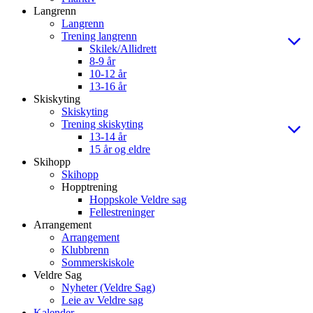
Langrenn
Langrenn
Trening langrenn
Skilek/Allidrett
8-9 år
10-12 år
13-16 år
Skiskyting
Skiskyting
Trening skiskyting
13-14 år
15 år og eldre
Skihopp
Skihopp
Hopptrening
Hoppskole Veldre sag
Fellestreninger
Arrangement
Arrangement
Klubbrenn
Sommerskiskole
Veldre Sag
Nyheter (Veldre Sag)
Leie av Veldre sag
Kalender