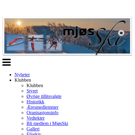
Veksle
navigasjon
Nyheter
Klubben
Klubben
Styret
Øvrige tillitsvalgte
Historikk
Æresmedlemmer
Oranisasjonsinfo
Vedtekter
Bli medlem i MjøsSki
Galleri
Filarkiv