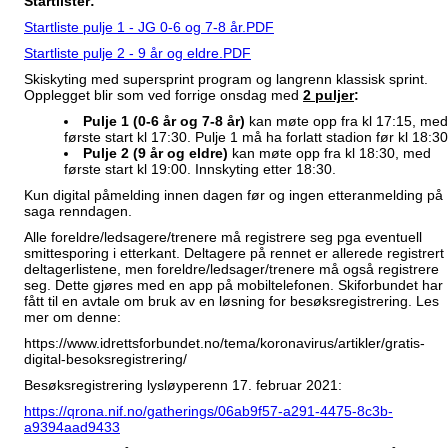
Startlister:
Startliste pulje 1 - JG 0-6 og 7-8 år.PDF
Startliste pulje 2 - 9 år og eldre.PDF
Skiskyting med supersprint program og langrenn klassisk sprint.
Opplegget blir som ved forrige onsdag med
2 puljer
:
Pulje 1 (0-6 år og 7-8 år)
kan møte opp fra kl 17:15, med
første start kl 17:30. Pulje 1 må ha forlatt stadion før kl 18:3
Pulje 2 (9 år og eldre)
kan møte opp fra kl 18:30, med
første start kl 19:00. Innskyting etter 18:30.
Kun digital påmelding
innen dagen før og ingen etteranmelding på
saga renndagen.
Alle foreldre/ledsagere/trenere må registrere seg pga eventuell
smittesporing i etterkant. Deltagere på rennet er allerede registrert 
deltagerlistene, men foreldre/ledsager/trenere må også registrere
seg. Dette gjøres med en app på mobiltelefonen. Skiforbundet har
fått til en avtale om bruk av en løsning for besøksregistrering. Les
mer om denne:
https://www.idrettsforbundet.no/tema/koronavirus/artikler/gratis-
digital-besoksregistrering/
Besøksregistrering lysløyperenn 17. februar 2021:
https://qrona.nif.no/gatherings/06ab9f57-a291-4475-8c3b-
a9394aad9433