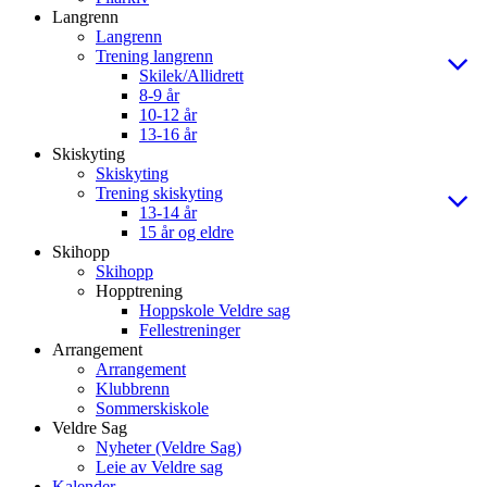
Langrenn
Langrenn
Trening langrenn
Skilek/Allidrett
8-9 år
10-12 år
13-16 år
Skiskyting
Skiskyting
Trening skiskyting
13-14 år
15 år og eldre
Skihopp
Skihopp
Hopptrening
Hoppskole Veldre sag
Fellestreninger
Arrangement
Arrangement
Klubbrenn
Sommerskiskole
Veldre Sag
Nyheter (Veldre Sag)
Leie av Veldre sag
Kalender