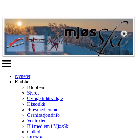
Veksle
navigasjon
Nyheter
Klubben
Klubben
Styret
Øvrige tillitsvalgte
Historikk
Æresmedlemmer
Oranisasjonsinfo
Vedtekter
Bli medlem i MjøsSki
Galleri
Filarkiv