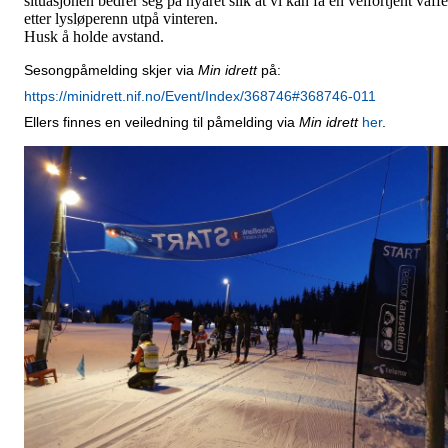
situasjonen bedrer seg på nyåret slik at vi kan få en velfortjent vaffe
etter lysløperenn utpå vinteren.
Husk å holde avstand.
Sesongpåmelding skjer via
Min idrett
på:
https://minidrett.nif.no/Event/Index/368746#368746-011
Ellers finnes en veiledning til påmelding via
Min idrett
her
.