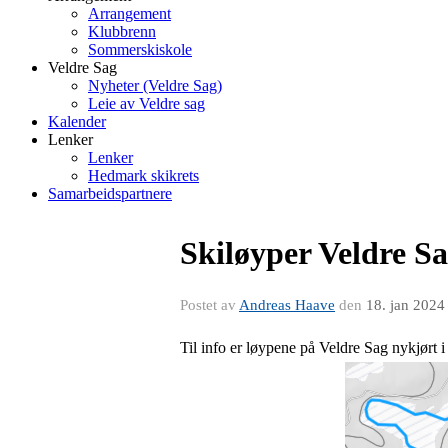
Arrangement
Klubbrenn
Sommerskiskole
Veldre Sag
Nyheter (Veldre Sag)
Leie av Veldre sag
Kalender
Lenker
Lenker
Hedmark skikrets
Samarbeidspartnere
Skiløyper Veldre S
Postet av
Andreas Haave
den
18. jan 2024
Til info er løypene på Veldre Sag nykjørt