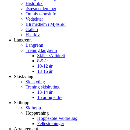
Historikk
Æresmedlemmer
Oranisasjonsinfo
Vedtekter
Bli medlem i MjøsSki
Galleri
Filarkiv
Langrenn
Langrenn
Trening langrenn
Skilek/Allidrett
8-9 år
10-12 år
13-16 år
Skiskyting
Skiskyting
Trening skiskyting
13-14 år
15 år og eldre
Skihopp
Skihopp
Hopptrening
Hoppskole Veldre sag
Fellestreninger
Arrangement