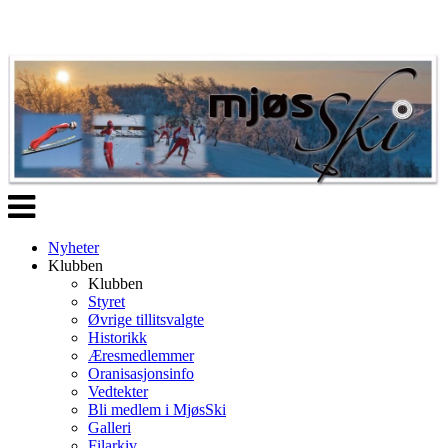
Veksle
navigasjon
Nyheter
Klubben
Klubben
Styret
Øvrige tillitsvalgte
Historikk
Æresmedlemmer
Oranisasjonsinfo
Vedtekter
Bli medlem i MjøsSki
Galleri
Filarkiv