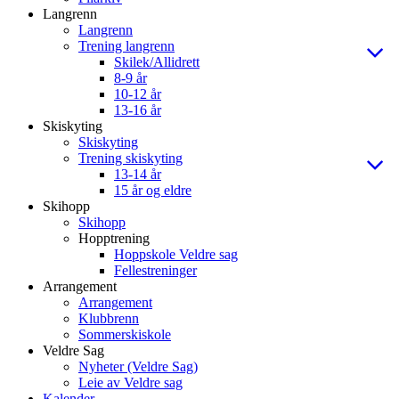
Langrenn
Langrenn
Trening langrenn
Skilek/Allidrett
8-9 år
10-12 år
13-16 år
Skiskyting
Skiskyting
Trening skiskyting
13-14 år
15 år og eldre
Skihopp
Skihopp
Hopptrening
Hoppskole Veldre sag
Fellestreninger
Arrangement
Arrangement
Klubbrenn
Sommerskiskole
Veldre Sag
Nyheter (Veldre Sag)
Leie av Veldre sag
Kalender