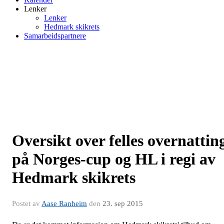
Lenker
Lenker
Hedmark skikrets
Samarbeidspartnere
Oversikt over felles overnattin
på Norges-cup og HL i regi av
Hedmark skikrets
Postet av
Aase Ranheim
den
23. sep 2015