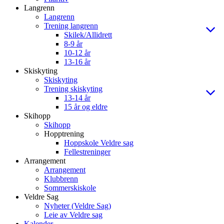
Langrenn
Langrenn
Trening langrenn
Skilek/Allidrett
8-9 år
10-12 år
13-16 år
Skiskyting
Skiskyting
Trening skiskyting
13-14 år
15 år og eldre
Skihopp
Skihopp
Hopptrening
Hoppskole Veldre sag
Fellestreninger
Arrangement
Arrangement
Klubbrenn
Sommerskiskole
Veldre Sag
Nyheter (Veldre Sag)
Leie av Veldre sag
Kalender