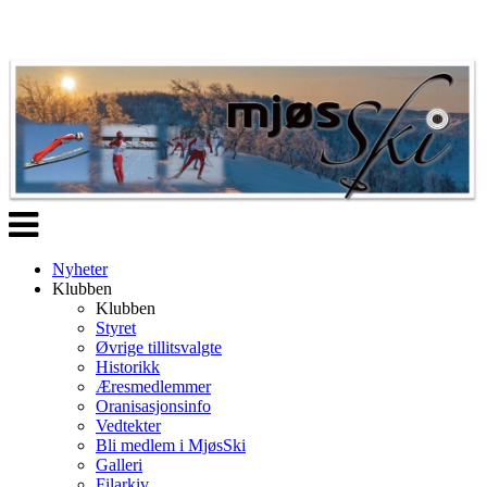
Veksle
navigasjon
Nyheter
Klubben
Klubben
Styret
Øvrige tillitsvalgte
Historikk
Æresmedlemmer
Oranisasjonsinfo
Vedtekter
Bli medlem i MjøsSki
Galleri
Filarkiv