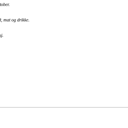
tober.
ft, mat og drikke.
sj.