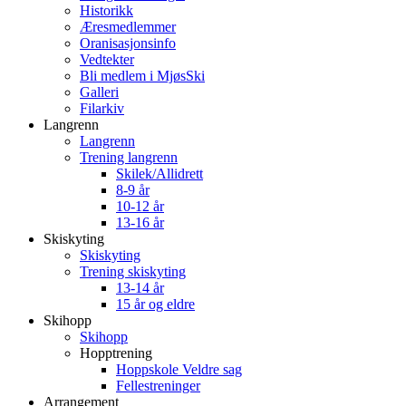
Historikk
Æresmedlemmer
Oranisasjonsinfo
Vedtekter
Bli medlem i MjøsSki
Galleri
Filarkiv
Langrenn
Langrenn
Trening langrenn
Skilek/Allidrett
8-9 år
10-12 år
13-16 år
Skiskyting
Skiskyting
Trening skiskyting
13-14 år
15 år og eldre
Skihopp
Skihopp
Hopptrening
Hoppskole Veldre sag
Fellestreninger
Arrangement