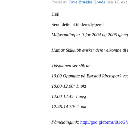
Postet av
Tove Brække Hovde
den
17. okt
Hei!
Send dette ut til deres løpere!
Miljøsamling nr. 3 for 2004 og 2005 gjeng
Hamar Skiklubb ønsker dere velkomne til to
Tidsplanen ser slik ut:
10.00 Oppmøte på Børstad Idrettspark ved 
10.00-12.00: 1. økt
12.00-12.45: Lunsj
12-45-14.30: 2. økt.
Påmeldinglink:
http://goo.gl/forms/i81c