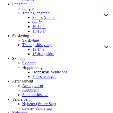
Langrenn
Langrenn
Trening langrenn
Skilek/Allidrett
8-9 år
10-12 år
13-16 år
Skiskyting
Skiskyting
Trening skiskyting
13-14 år
15 år og eldre
Skihopp
Skihopp
Hopptrening
Hoppskole Veldre sag
Fellestreninger
Arrangement
Arrangement
Klubbrenn
Sommerskiskole
Veldre Sag
Nyheter (Veldre Sag)
Leie av Veldre sag
Kalender