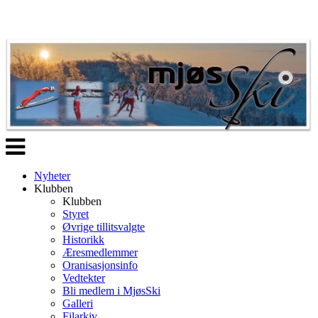
Veksle
navigasjon
Nyheter
Klubben
Klubben
Styret
Øvrige tillitsvalgte
Historikk
Æresmedlemmer
Oranisasjonsinfo
Vedtekter
Bli medlem i MjøsSki
Galleri
Filarkiv