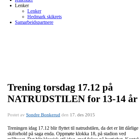
Lenker
Lenker
Hedmark skikrets
Samarbeidspartnere
Trening torsdag 17.12 på
NATRUDSTILEN for 13-14 år
Postet av
Sondre Bonkerud
den
17. des 2015
Treningen idag 17.12 blir flyttet til natrudstilen, da det er litt dårlige
skiforhold på saga enda. Oppmøte klokka 18, på stadion ved