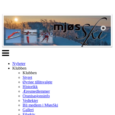
Veksle
navigasjon
Nyheter
Klubben
Klubben
Styret
Øvrige tillitsvalgte
Historikk
Æresmedlemmer
Oranisasjonsinfo
Vedtekter
Bli medlem i MjøsSki
Galleri
Filarkiv