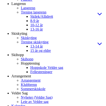
Langrenn
Langrenn
Trening langrenn
Skilek/Allidrett
8-9 år
10-12 år
13-16 år
Skiskyting
Skiskyting
Trening skiskyting
13-14 år
15 år og eldre
Skihopp
Skihopp
Hopptrening
Hoppskole Veldre sag
Fellestreninger
Arrangement
Arrangement
Klubbrenn
Sommerskiskole
Veldre Sag
Nyheter (Veldre Sag)
Leie av Veldre sag
Kalender