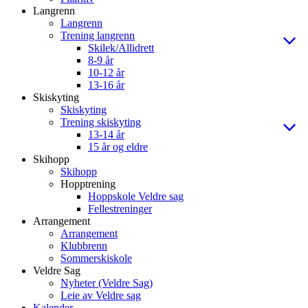
Langrenn
Langrenn
Trening langrenn
Skilek/Allidrett
8-9 år
10-12 år
13-16 år
Skiskyting
Skiskyting
Trening skiskyting
13-14 år
15 år og eldre
Skihopp
Skihopp
Hopptrening
Hoppskole Veldre sag
Fellestreninger
Arrangement
Arrangement
Klubbrenn
Sommerskiskole
Veldre Sag
Nyheter (Veldre Sag)
Leie av Veldre sag
Kalender