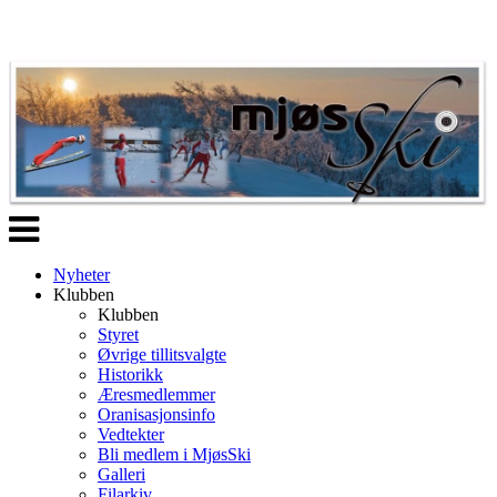
Veksle
navigasjon
Nyheter
Klubben
Klubben
Styret
Øvrige tillitsvalgte
Historikk
Æresmedlemmer
Oranisasjonsinfo
Vedtekter
Bli medlem i MjøsSki
Galleri
Filarkiv