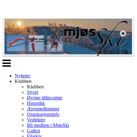
Veksle
navigasjon
Nyheter
Klubben
Klubben
Styret
Øvrige tillitsvalgte
Historikk
Æresmedlemmer
Oranisasjonsinfo
Vedtekter
Bli medlem i MjøsSki
Galleri
Filarkiv