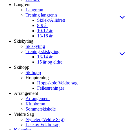
Langrenn
Langrenn
Trening langrenn
Skilek/Allidrett
8-9 år
10-12 år
13-16 år
Skiskyting
Skiskyting
Trening skiskyting
13-14 år
15 år og eldre
Skihopp
Skihopp
Hopptrening
Hoppskole Veldre sag
Fellestreninger
Arrangement
Arrangement
Klubbrenn
Sommerskiskole
Veldre Sag
Nyheter (Veldre Sag)
Leie av Veldre sag
Kalender