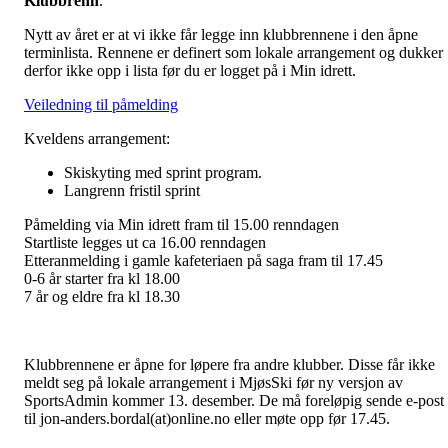
Klubbrenn
.
Nytt av året er at vi ikke får legge inn klubbrennene i den åpne
terminlista. Rennene er definert som lokale arrangement og dukker
derfor ikke opp i lista før du er logget på i Min idrett.
Veiledning til påmelding
Kveldens arrangement:
Skiskyting med sprint program.
Langrenn fristil sprint
Påmelding via Min idrett fram til 15.00 renndagen
Startliste legges ut ca 16.00 renndagen
Etteranmelding i gamle kafeteriaen på saga fram til 17.45
0-6 år starter fra kl 18.00
7 år og eldre fra kl 18.30
Klubbrennene er åpne for løpere fra andre klubber. Disse får ikke
meldt seg på lokale arrangement i MjøsSki før ny versjon av
SportsAdmin kommer 13. desember. De må foreløpig sende e-post
til jon-anders.bordal(at)online.no eller møte opp før 17.45.