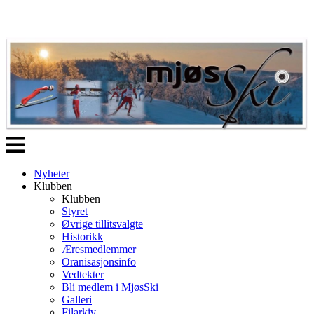
Veksle
navigasjon
Nyheter
Klubben
Klubben
Styret
Øvrige tillitsvalgte
Historikk
Æresmedlemmer
Oranisasjonsinfo
Vedtekter
Bli medlem i MjøsSki
Galleri
Filarkiv