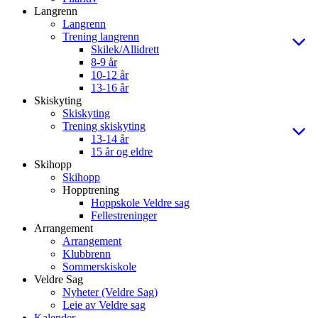
Langrenn
Langrenn
Trening langrenn
Skilek/Allidrett
8-9 år
10-12 år
13-16 år
Skiskyting
Skiskyting
Trening skiskyting
13-14 år
15 år og eldre
Skihopp
Skihopp
Hopptrening
Hoppskole Veldre sag
Fellestreninger
Arrangement
Arrangement
Klubbrenn
Sommerskiskole
Veldre Sag
Nyheter (Veldre Sag)
Leie av Veldre sag
Kalender