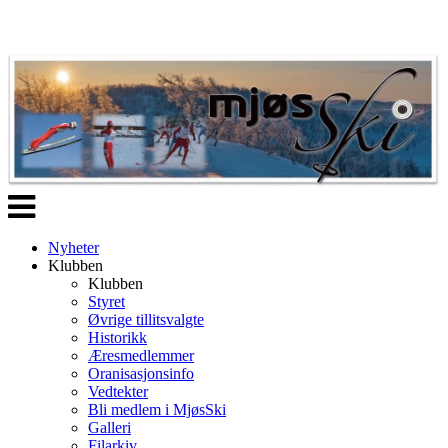
Veksle
navigasjon
Nyheter
Klubben
Klubben
Styret
Øvrige tillitsvalgte
Historikk
Æresmedlemmer
Oranisasjonsinfo
Vedtekter
Bli medlem i MjøsSki
Galleri
Filarkiv