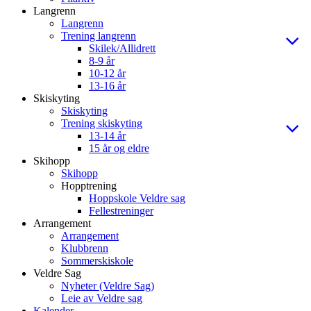
Langrenn
Langrenn
Trening langrenn
Skilek/Allidrett
8-9 år
10-12 år
13-16 år
Skiskyting
Skiskyting
Trening skiskyting
13-14 år
15 år og eldre
Skihopp
Skihopp
Hopptrening
Hoppskole Veldre sag
Fellestreninger
Arrangement
Arrangement
Klubbrenn
Sommerskiskole
Veldre Sag
Nyheter (Veldre Sag)
Leie av Veldre sag
Kalender