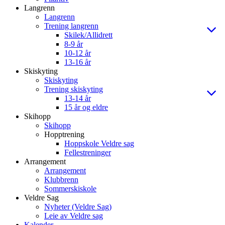
Langrenn
Langrenn
Trening langrenn
Skilek/Allidrett
8-9 år
10-12 år
13-16 år
Skiskyting
Skiskyting
Trening skiskyting
13-14 år
15 år og eldre
Skihopp
Skihopp
Hopptrening
Hoppskole Veldre sag
Fellestreninger
Arrangement
Arrangement
Klubbrenn
Sommerskiskole
Veldre Sag
Nyheter (Veldre Sag)
Leie av Veldre sag
Kalender