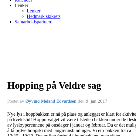
Lenker
Lenker
Hedmark skikrets
Samarbeidspartnere
Hopping på Veldre sag
Postet av
Øyvind Meland Edvardsen
den
9. jan 2017
Nye lys i hoppbakken er nå på plass og anlegget er klart for aktivite
på kveldstid! Hopputvalget vil være tilstede i bakken under de flest
av lysløyperennene på onsdager i januar og februar. Da er det muli
å få prøve hoppski med langrennsbindinger. Vi er i bakken fra ca
17:30 - 19:30. Det er fine forhold i hoppbakken, men siden