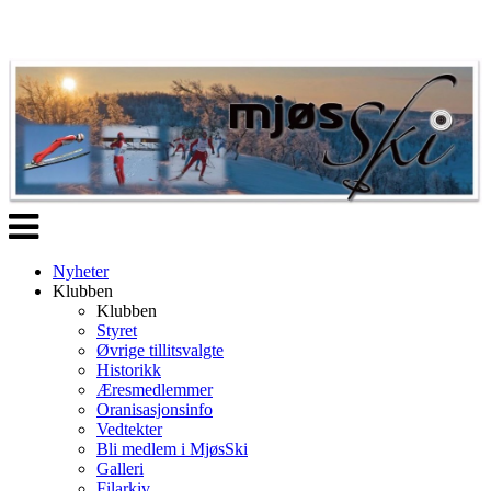
Veksle
navigasjon
Nyheter
Klubben
Klubben
Styret
Øvrige tillitsvalgte
Historikk
Æresmedlemmer
Oranisasjonsinfo
Vedtekter
Bli medlem i MjøsSki
Galleri
Filarkiv