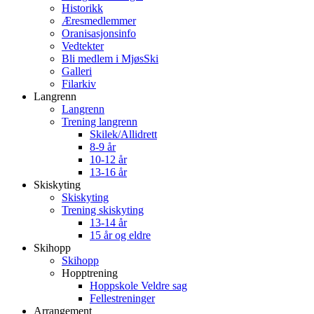
Historikk
Æresmedlemmer
Oranisasjonsinfo
Vedtekter
Bli medlem i MjøsSki
Galleri
Filarkiv
Langrenn
Langrenn
Trening langrenn
Skilek/Allidrett
8-9 år
10-12 år
13-16 år
Skiskyting
Skiskyting
Trening skiskyting
13-14 år
15 år og eldre
Skihopp
Skihopp
Hopptrening
Hoppskole Veldre sag
Fellestreninger
Arrangement