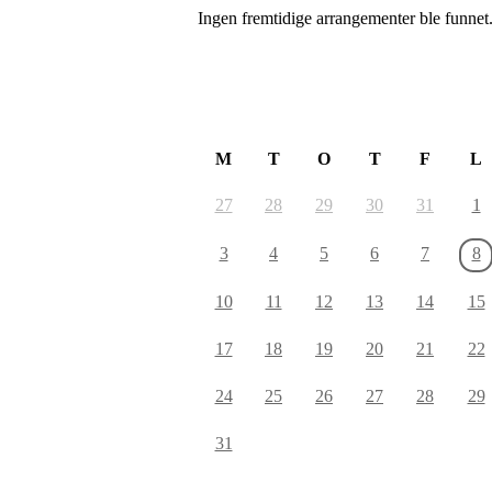
Ingen fremtidige arrangementer ble funnet
August 2026
M
T
O
T
F
L
27
28
29
30
31
1
3
4
5
6
7
8
10
11
12
13
14
15
17
18
19
20
21
22
24
25
26
27
28
29
31