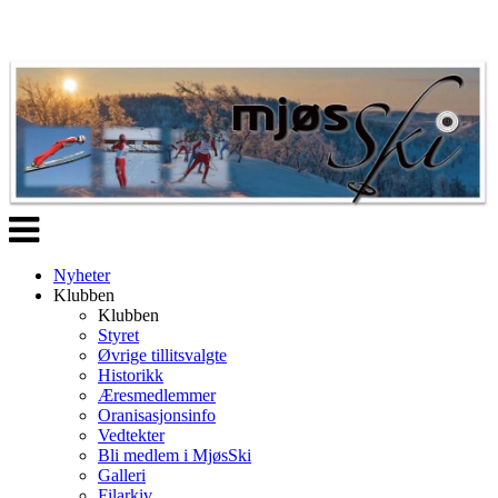
Veksle
navigasjon
Nyheter
Klubben
Klubben
Styret
Øvrige tillitsvalgte
Historikk
Æresmedlemmer
Oranisasjonsinfo
Vedtekter
Bli medlem i MjøsSki
Galleri
Filarkiv