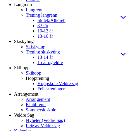
Langrenn
Langrenn
Trening langrenn
Skilek/Allidrett
8-9 år
10-12 år
13-16 år
Skiskyting
Skiskyting
Trening skiskyting
13-14 år
15 år og eldre
Skihopp
Skihopp
Hopptrening
Hoppskole Veldre sag
Fellestreninger
Arrangement
Arrangement
Klubbrenn
Sommerskiskole
Veldre Sag
Nyheter (Veldre Sag)
Leie av Veldre sag
Kalender