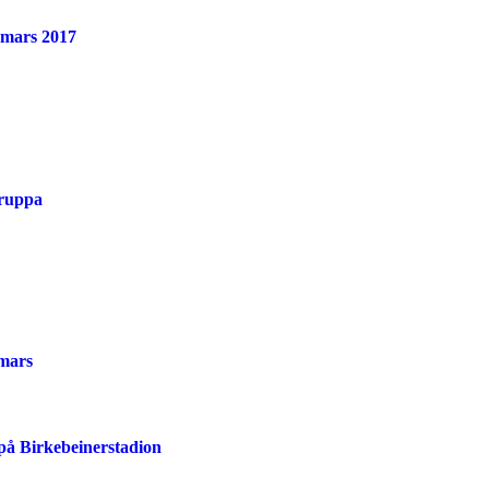
.mars 2017
gruppa
.mars
på Birkebeinerstadion