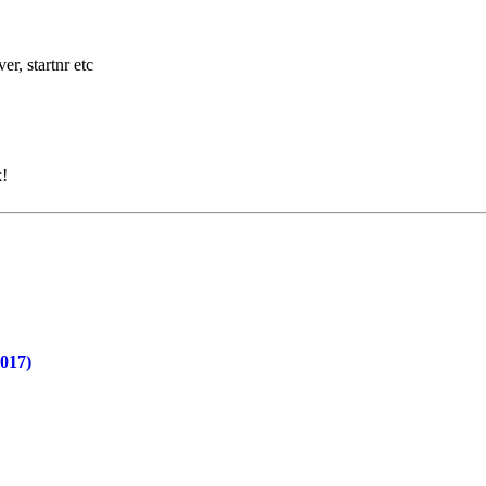
er, startnr etc
k!
2017)