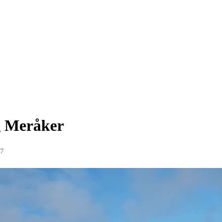
g Meråker
17