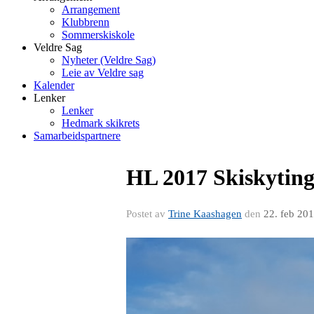
Arrangement
Klubbrenn
Sommerskiskole
Veldre Sag
Nyheter (Veldre Sag)
Leie av Veldre sag
Kalender
Lenker
Lenker
Hedmark skikrets
Samarbeidspartnere
HL 2017 Skiskytin
Postet av
Trine Kaashagen
den
22. feb 20