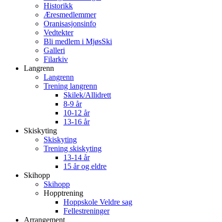
Historikk
Æresmedlemmer
Oranisasjonsinfo
Vedtekter
Bli medlem i MjøsSki
Galleri
Filarkiv
Langrenn
Langrenn
Trening langrenn
Skilek/Allidrett
8-9 år
10-12 år
13-16 år
Skiskyting
Skiskyting
Trening skiskyting
13-14 år
15 år og eldre
Skihopp
Skihopp
Hopptrening
Hoppskole Veldre sag
Fellestreninger
Arrangement