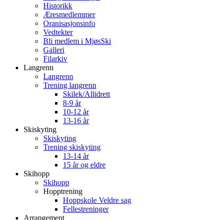
Historikk
Æresmedlemmer
Oranisasjonsinfo
Vedtekter
Bli medlem i MjøsSki
Galleri
Filarkiv
Langrenn
Langrenn
Trening langrenn
Skilek/Allidrett
8-9 år
10-12 år
13-16 år
Skiskyting
Skiskyting
Trening skiskyting
13-14 år
15 år og eldre
Skihopp
Skihopp
Hopptrening
Hoppskole Veldre sag
Fellestreninger
Arrangement