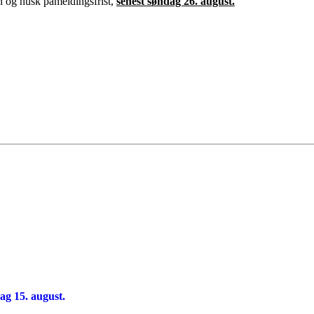
n og husk påmeldingsfrist,
senest søndag 26. august.
ag 15. august.