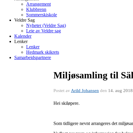
Arrangement
Klubbrenn
Sommerskiskole
Veldre Sag
Nyheter (Veldre Sag)
Leie av Veldre sag
Kalender
Lenker
Lenker
Hedmark skikrets
Samarbeidspartnere
Miljøsamling til S
Postet av
Arild Johansen
den
14. aug 2018
Hei skiløpere.
Som tidligere nevnt arrangeres det milj