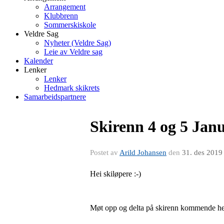
Arrangement
Klubbrenn
Sommerskiskole
Veldre Sag
Nyheter (Veldre Sag)
Leie av Veldre sag
Kalender
Lenker
Lenker
Hedmark skikrets
Samarbeidspartnere
Skirenn 4 og 5 Janu
Postet av
Arild Johansen
den
31. des 2019
Hei skiløpere :-)
Møt opp og delta på skirenn kommende he