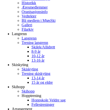
Historikk
Æresmedlemmer
Oranisasjonsinfo
Vedtekter
Bli medlem i MjøsSki
Galleri
Filarkiv
Langrenn
Langrenn
Trening langrenn
Skilek/Allidrett
8-9 år
10-12 år
13-16 år
Skiskyting
Skiskyting
Trening skiskyting
13-14 år
15 år og eldre
Skihopp
Skihopp
Hopptrening
Hoppskole Veldre sag
Fellestreninger
Arrangement