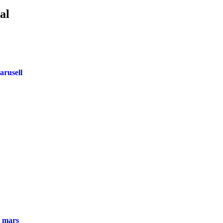
al
arusell
. mars