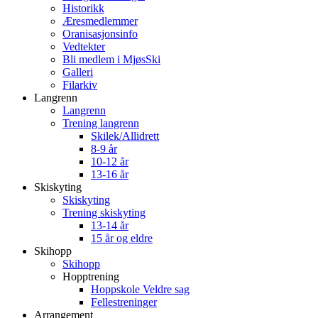
Historikk
Æresmedlemmer
Oranisasjonsinfo
Vedtekter
Bli medlem i MjøsSki
Galleri
Filarkiv
Langrenn
Langrenn
Trening langrenn
Skilek/Allidrett
8-9 år
10-12 år
13-16 år
Skiskyting
Skiskyting
Trening skiskyting
13-14 år
15 år og eldre
Skihopp
Skihopp
Hopptrening
Hoppskole Veldre sag
Fellestreninger
Arrangement