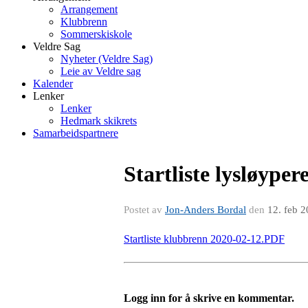
Arrangement
Klubbrenn
Sommerskiskole
Veldre Sag
Nyheter (Veldre Sag)
Leie av Veldre sag
Kalender
Lenker
Lenker
Hedmark skikrets
Samarbeidspartnere
Startliste lysløype
Postet av
Jon-Anders Bordal
den
12. feb 
Startliste klubbrenn 2020-02-12.PDF
Logg inn for å skrive en kommentar.