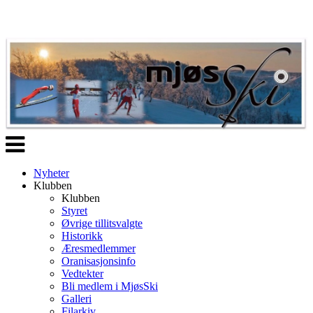
Veksle
navigasjon
Nyheter
Klubben
Klubben
Styret
Øvrige tillitsvalgte
Historikk
Æresmedlemmer
Oranisasjonsinfo
Vedtekter
Bli medlem i MjøsSki
Galleri
Filarkiv