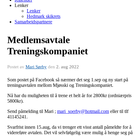
Lenker
Lenker
Hedmark skikrets
Samarbeidspartnere
Medlemsavtale
Treningskompaniet
Postet av
Mari Sørby
den
2. aug 2022
Som postet på Facebook så nærmer det seg 1.sep og ny start på
treningsavtalen mellom Mjøsski og Treningskompaniet.
Nå har du muligheten til å trene et helt år for 2800kr (ordniærpris
5800kr).
Send påmelding til Mari ;
mari_soerby@hotmail.com
eller til tlf
41145241.
Svarfrist innen 15.aug, da vi trenger ett visst antall påmeldte for å
videreføre avtalen. Det vil selvfølgelig være mulig å henge seg på