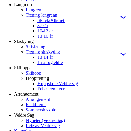
Langrenn
Langrenn
Trening langrenn
Skilek/Allidrett
8-9 år
10-12 år
13-16 år
Skiskyting
Skiskyting
Trening skiskyting
13-14 år
15 år og eldre
Skihopp
Skihopp
Hopptrening
Hoppskole Veldre sag
Fellestreninger
Arrangement
Arrangement
Klubbrenn
Sommerskiskole
Veldre Sag
Nyheter (Veldre Sag)
Leie av Veldre sag
Kalender