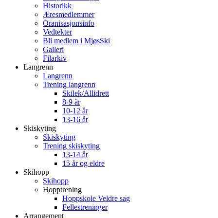
Historikk
Æresmedlemmer
Oranisasjonsinfo
Vedtekter
Bli medlem i MjøsSki
Galleri
Filarkiv
Langrenn
Langrenn
Trening langrenn
Skilek/Allidrett
8-9 år
10-12 år
13-16 år
Skiskyting
Skiskyting
Trening skiskyting
13-14 år
15 år og eldre
Skihopp
Skihopp
Hopptrening
Hoppskole Veldre sag
Fellestreninger
Arrangement