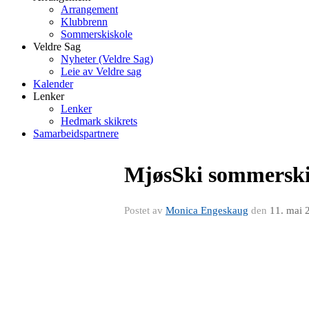
Arrangement
Klubbrenn
Sommerskiskole
Veldre Sag
Nyheter (Veldre Sag)
Leie av Veldre sag
Kalender
Lenker
Lenker
Hedmark skikrets
Samarbeidspartnere
MjøsSki sommerski
Postet av
Monica Engeskaug
den
11. mai 