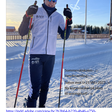
https://indd.adobe.com/view/bc2b3b64-b220-4b46-a750-