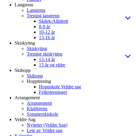
Langrenn
Langrenn
Trening langrenn
Skilek/Allidrett
8-9 år
10-12 år
13-16 år
Skiskyting
Skiskyting
Trening skiskyting
13-14 år
15 år og eldre
Skihopp
Skihopp
Hopptrening
Hoppskole Veldre sag
Fellestreninger
Arrangement
Arrangement
Klubbrenn
Sommerskiskole
Veldre Sag
Nyheter (Veldre Sag)
Leie av Veldre sag
Kalender