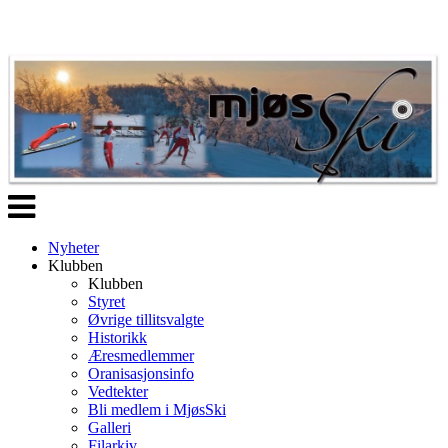
Veksle
navigasjon
Nyheter
Klubben
Klubben
Styret
Øvrige tillitsvalgte
Historikk
Æresmedlemmer
Oranisasjonsinfo
Vedtekter
Bli medlem i MjøsSki
Galleri
Filarkiv