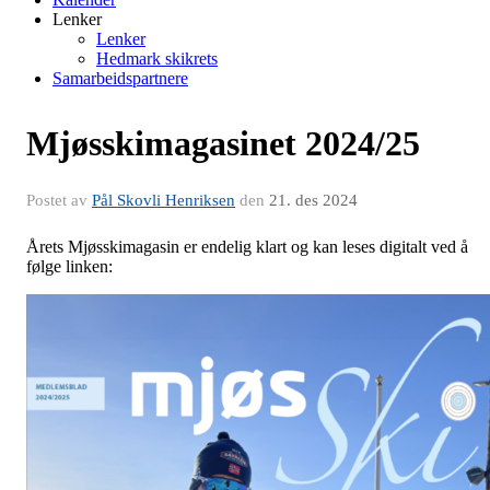
Lenker
Lenker
Hedmark skikrets
Samarbeidspartnere
Mjøsskimagasinet 2024/25
Postet av
Pål Skovli Henriksen
den
21. des 2024
Årets Mjøsskimagasin er endelig klart og kan leses digitalt ved å
følge linken: