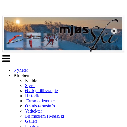
Veksle
navigasjon
Nyheter
Klubben
Klubben
Styret
Øvrige tillitsvalgte
Historikk
Æresmedlemmer
Oranisasjonsinfo
Vedtekter
Bli medlem i MjøsSki
Galleri
Filarkiv