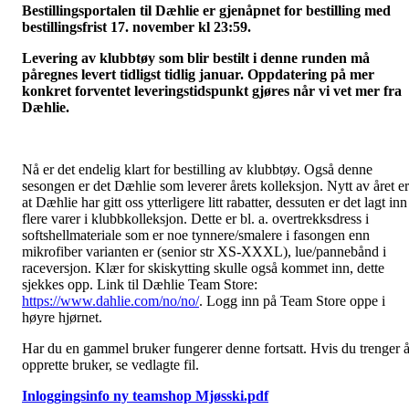
Bestillingsportalen til Dæhlie er gjenåpnet for bestilling med
bestillingsfrist 17. november kl 23:59.
Levering av klubbtøy som blir bestilt i denne runden må
påregnes levert tidligst tidlig januar. Oppdatering på mer
konkret forventet leveringstidspunkt gjøres når vi vet mer fra
Dæhlie.
Nå er det endelig klart for bestilling av klubbtøy. Også denne
sesongen er det Dæhlie som leverer årets kolleksjon. Nytt av året er
at Dæhlie har gitt oss ytterligere litt rabatter, dessuten er det lagt inn
flere varer i klubbkolleksjon. Dette er bl. a. overtrekksdress i
softshellmateriale som er noe tynnere/smalere i fasongen enn
mikrofiber varianten er (senior str XS-XXXL), lue/pannebånd i
raceversjon. Klær for skiskytting skulle også kommet inn, dette
sjekkes opp. Link til Dæhlie Team Store:
https://www.dahlie.com/no/no/
. Logg inn på Team Store oppe i
høyre hjørnet.
Har du en gammel bruker fungerer denne fortsatt. Hvis du trenger 
opprette bruker, se vedlagte fil.
Inloggingsinfo ny teamshop Mjøsski.pdf