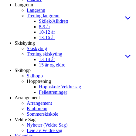
Langrenn
Langrenn
Trening langrenn
Skilek/Allidrett
8-9 år
10-12 år
13-16 år
Skiskyting
Skiskyting
Trening skiskyting
13-14 år
15 år og eldre
Skihopp
Skihopp
Hopptrening
Hoppskole Veldre sag
Fellestreninger
Arrangement
Arrangement
Klubbrenn
Sommerskiskole
Veldre Sag
Nyheter (Veldre Sag)
Leie av Veldre sag
Kalender