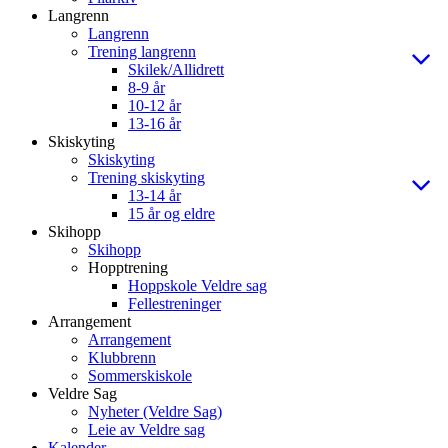
Langrenn
Langrenn
Trening langrenn
Skilek/Allidrett
8-9 år
10-12 år
13-16 år
Skiskyting
Skiskyting
Trening skiskyting
13-14 år
15 år og eldre
Skihopp
Skihopp
Hopptrening
Hoppskole Veldre sag
Fellestreninger
Arrangement
Arrangement
Klubbrenn
Sommerskiskole
Veldre Sag
Nyheter (Veldre Sag)
Leie av Veldre sag
Kalender