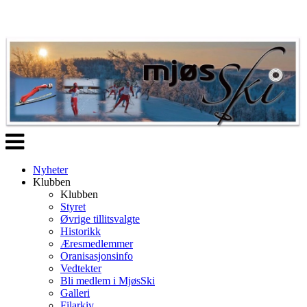
Veksle
navigasjon
Nyheter
Klubben
Klubben
Styret
Øvrige tillitsvalgte
Historikk
Æresmedlemmer
Oranisasjonsinfo
Vedtekter
Bli medlem i MjøsSki
Galleri
Filarkiv