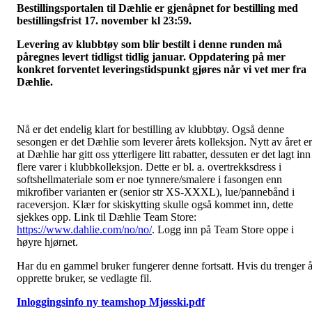
Bestillingsportalen til Dæhlie er gjenåpnet for bestilling med
bestillingsfrist 17. november kl 23:59.
Levering av klubbtøy som blir bestilt i denne runden må
påregnes levert tidligst tidlig januar. Oppdatering på mer
konkret forventet leveringstidspunkt gjøres når vi vet mer fra
Dæhlie.
Nå er det endelig klart for bestilling av klubbtøy. Også denne
sesongen er det Dæhlie som leverer årets kolleksjon. Nytt av året er
at Dæhlie har gitt oss ytterligere litt rabatter, dessuten er det lagt inn
flere varer i klubbkolleksjon. Dette er bl. a. overtrekksdress i
softshellmateriale som er noe tynnere/smalere i fasongen enn
mikrofiber varianten er (senior str XS-XXXL), lue/pannebånd i
raceversjon. Klær for skiskytting skulle også kommet inn, dette
sjekkes opp. Link til Dæhlie Team Store:
https://www.dahlie.com/no/no/
. Logg inn på Team Store oppe i
høyre hjørnet.
Har du en gammel bruker fungerer denne fortsatt. Hvis du trenger 
opprette bruker, se vedlagte fil.
Inloggingsinfo ny teamshop Mjøsski.pdf