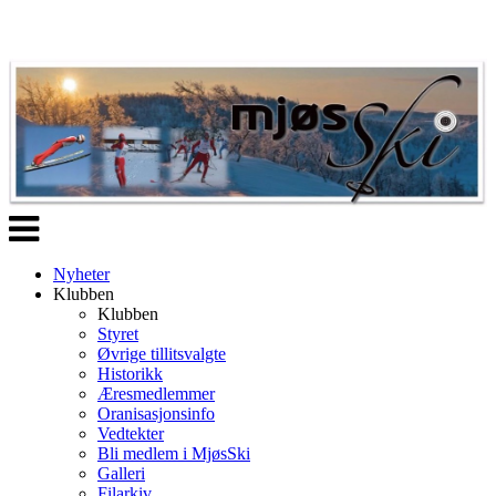
Veksle
navigasjon
Nyheter
Klubben
Klubben
Styret
Øvrige tillitsvalgte
Historikk
Æresmedlemmer
Oranisasjonsinfo
Vedtekter
Bli medlem i MjøsSki
Galleri
Filarkiv