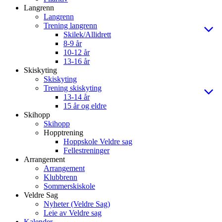
Langrenn
Langrenn
Trening langrenn
Skilek/Allidrett
8-9 år
10-12 år
13-16 år
Skiskyting
Skiskyting
Trening skiskyting
13-14 år
15 år og eldre
Skihopp
Skihopp
Hopptrening
Hoppskole Veldre sag
Fellestreninger
Arrangement
Arrangement
Klubbrenn
Sommerskiskole
Veldre Sag
Nyheter (Veldre Sag)
Leie av Veldre sag
Kalender