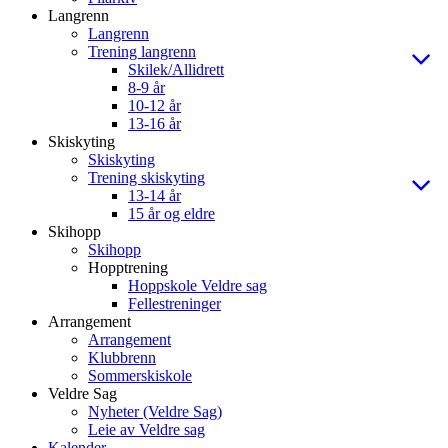
Langrenn
Langrenn
Trening langrenn
Skilek/Allidrett
8-9 år
10-12 år
13-16 år
Skiskyting
Skiskyting
Trening skiskyting
13-14 år
15 år og eldre
Skihopp
Skihopp
Hopptrening
Hoppskole Veldre sag
Fellestreninger
Arrangement
Arrangement
Klubbrenn
Sommerskiskole
Veldre Sag
Nyheter (Veldre Sag)
Leie av Veldre sag
Kalender