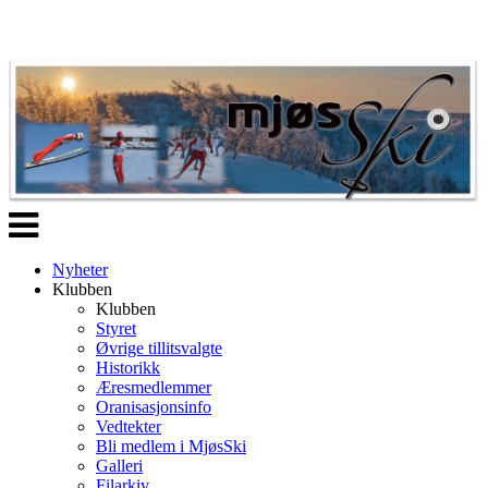
Veksle
navigasjon
Nyheter
Klubben
Klubben
Styret
Øvrige tillitsvalgte
Historikk
Æresmedlemmer
Oranisasjonsinfo
Vedtekter
Bli medlem i MjøsSki
Galleri
Filarkiv