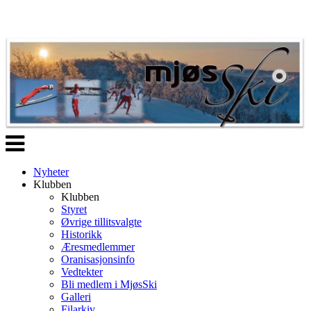
Veksle
navigasjon
Nyheter
Klubben
Klubben
Styret
Øvrige tillitsvalgte
Historikk
Æresmedlemmer
Oranisasjonsinfo
Vedtekter
Bli medlem i MjøsSki
Galleri
Filarkiv