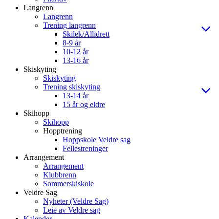
Langrenn
Langrenn
Trening langrenn
Skilek/Allidrett
8-9 år
10-12 år
13-16 år
Skiskyting
Skiskyting
Trening skiskyting
13-14 år
15 år og eldre
Skihopp
Skihopp
Hopptrening
Hoppskole Veldre sag
Fellestreninger
Arrangement
Arrangement
Klubbrenn
Sommerskiskole
Veldre Sag
Nyheter (Veldre Sag)
Leie av Veldre sag
Kalender